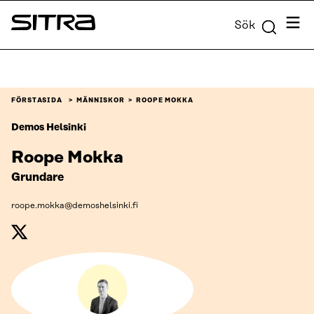
Skip to
Meny
Sök
content
Sitra
↓
FÖRSTASIDA
MÄNNISKOR
ROOPE MOKKA
Demos Helsinki
Roope Mokka
Grundare
roope.mokka@demoshelsinki.fi