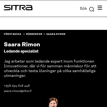
Skip to
Meny
Sök
content
Sitra
↓
FÖRSTASIDA
MÄNNISKOR
SAARA RIMON
Saara Rimon
Ledande specialist
Jag arbetar som ledande expert inom funktionen
Innovationer, där vi för samman människor för att
utveckla och testa lösningar på olika samhälleliga
utmaningar.
+358 294 618 448
saara.rimon@sitra.fi