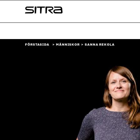
Skip to
Sitra
content
↓
FÖRSTASIDA
MÄNNISKOR
SANNA REKOLA