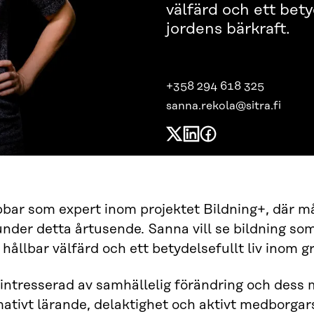
välfärd och ett bety
jordens bärkraft.
+358 294 618 325
sanna.rekola@sitra.fi
bar som expert inom projektet Bildning+, där må
under detta årtusende. Sanna vill se bildning so
 hållbar välfärd och ett betydelsefullt liv inom g
intresserad av samhällelig förändring och dess
ativt lärande, delaktighet och aktivt medborgar