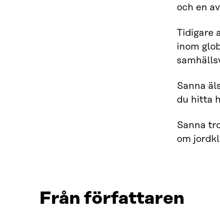
och en av
Tidigare 
inom glob
samhällsv
Sanna äls
du hitta 
Sanna tro
om jordk
Från författaren