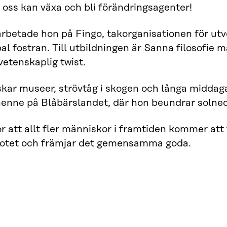
 oss kan växa och bli förändringsagenter!
arbetade hon på Fingo, takorganisationen för ut
al fostran. Till utbildningen är Sanna filosofie
etenskaplig twist.
kar museer, strövtåg i skogen och långa midda
henne på Blåbärslandet, där hon beundrar solne
r att allt fler människor i framtiden kommer att
lotet och främjar det gemensamma goda.