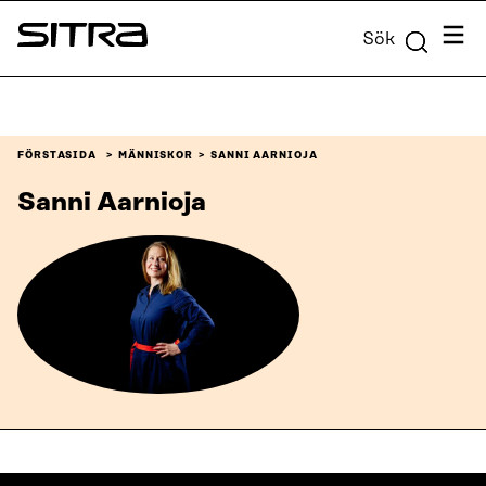
Skip to
Meny
Sök
content
Sitra
↓
FÖRSTASIDA
MÄNNISKOR
SANNI AARNIOJA
Sanni Aarnioja