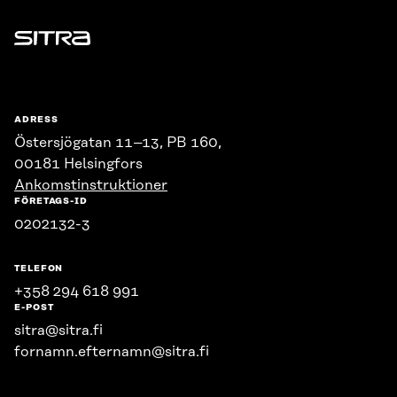
Sitra
ADRESS
Östersjögatan 11–13, PB 160,
00181 Helsingfors
Ankomstinstruktioner
FÖRETAGS-ID
0202132-3
TELEFON
+358 294 618 991
E-POST
sitra@sitra.fi
fornamn.efternamn@sitra.fi