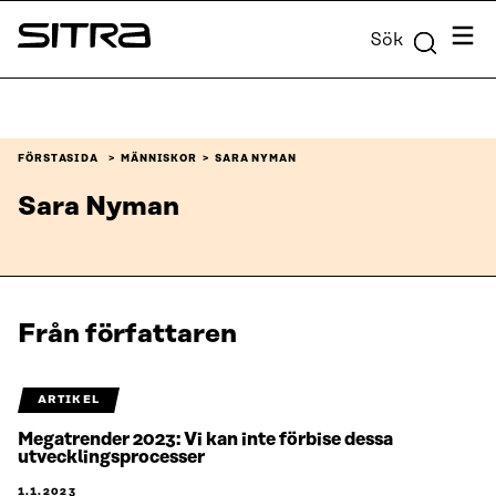
Skip to
Meny
Sök
content
Sitra
↓
FÖRSTASIDA
MÄNNISKOR
SARA NYMAN
Sara Nyman
Från författaren
ARTIKEL
Megatrender 2023: Vi kan inte förbise dessa
utvecklingsprocesser
1.1.2023