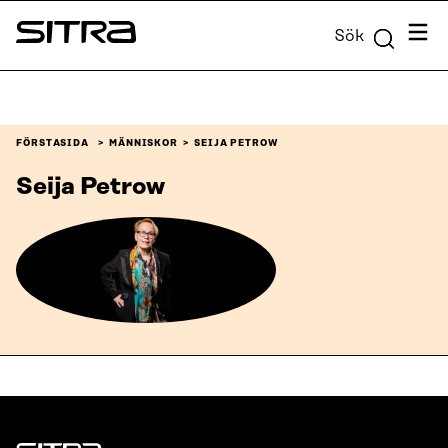
Skip to
Meny
Sök
content
Sitra
↓
FÖRSTASIDA
MÄNNISKOR
SEIJA PETROW
Seija Petrow