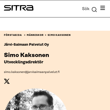
Skip to
Meny
Sök
content
Sitra
↓
FÖRSTASIDA
MÄNNISKOR
SIMO KAKSONEN
Järvi-Saimaan Palvelut Oy
Simo Kaksonen
Utvecklingsdirektör
simo.kaksonen@jarvisaimaanpalvelut.fi