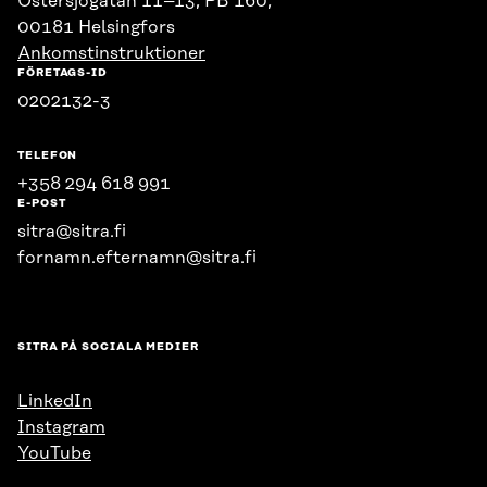
Östersjögatan 11–13, PB 160,
00181 Helsingfors
Ankomstinstruktioner
FÖRETAGS-ID
0202132-3
TELEFON
+358 294 618 991
E-POST
sitra@sitra.fi
fornamn.efternamn@sitra.fi
SITRA PÅ SOCIALA MEDIER
LinkedIn
Instagram
YouTube