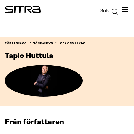
Skip to
Meny
Sök
content
Sitra
↓
FÖRSTASIDA
MÄNNISKOR
TAPIO HUTTULA
Tapio Huttula
Från författaren