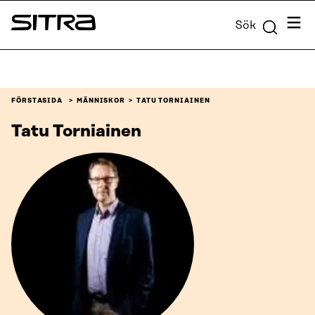
Skip to
Meny
Sök
content
Sitra
↓
FÖRSTASIDA
MÄNNISKOR
TATU TORNIAINEN
Tatu Torniainen