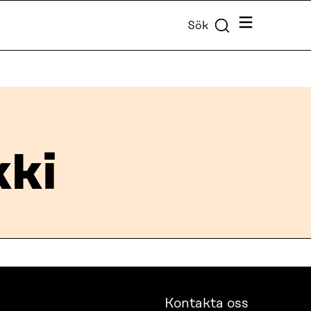
Meny
Sök
kki
Kontakta oss