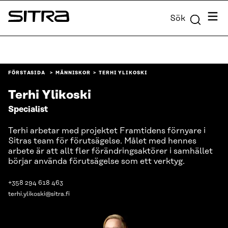
Skip to
Meny
Sök
content
Sitra
↓
FÖRSTASIDA
MÄNNISKOR
TERHI YLIKOSKI
Terhi Ylikoski
Specialist
Terhi arbetar med projektet Framtidens förnyare i
Sitras team för förutsägelse. Målet med hennes
arbete är att allt fler förändringsaktörer i samhället
börjar använda förutsägelse som ett verktyg.
+358 294 618 463
terhi.ylikoski@sitra.fi