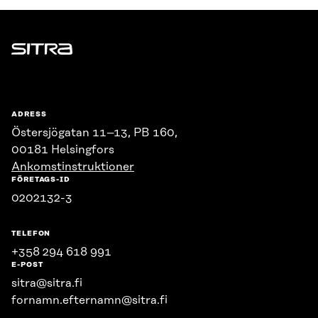
Sitra
ADRESS
Östersjögatan 11–13, PB 160,
00181 Helsingfors
Ankomstinstruktioner
FÖRETAGS-ID
0202132-3
TELEFON
+358 294 618 991
E-POST
sitra@sitra.fi
fornamn.efternamn@sitra.fi