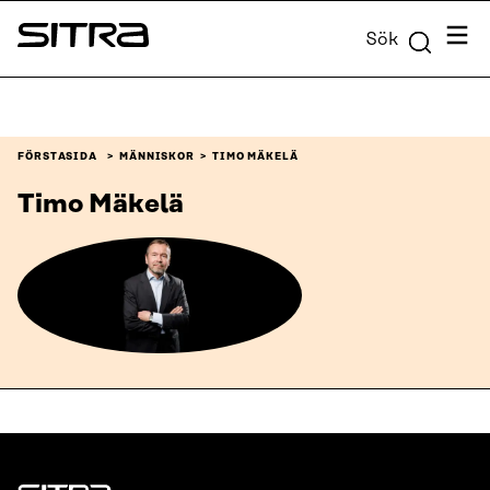
Skip to
Meny
Sök
content
Sitra
↓
FÖRSTASIDA
MÄNNISKOR
TIMO MÄKELÄ
Timo Mäkelä