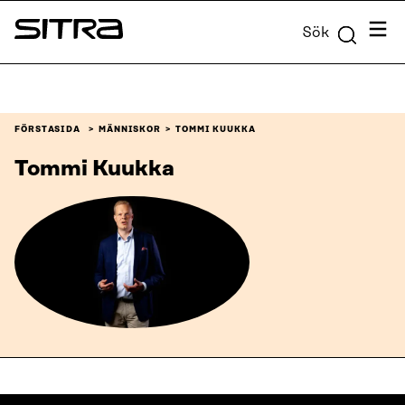
Skip to
Meny
Sök
content
Sitra
↓
FÖRSTASIDA
MÄNNISKOR
TOMMI KUUKKA
Tommi Kuukka