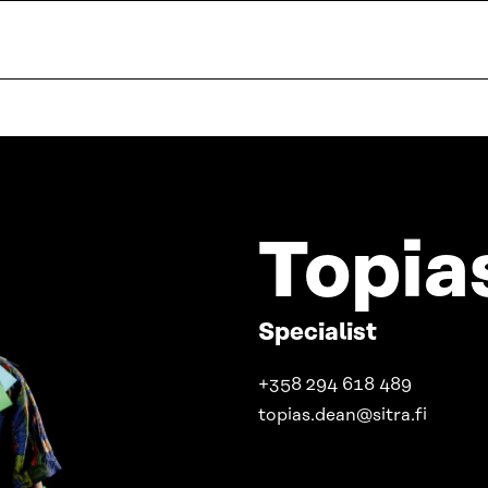
Topia
Specialist
+358 294 618 489
topias.dean@sitra.fi