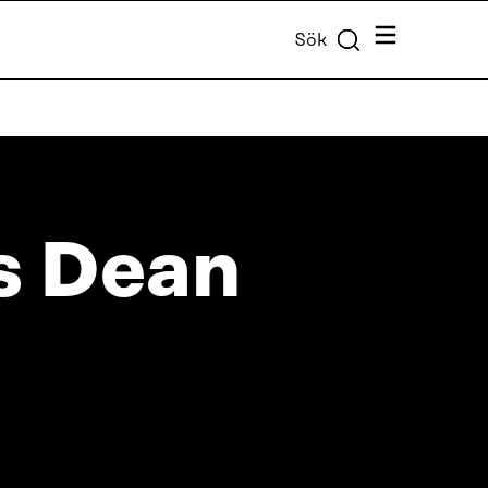
Meny
Sök
s Dean