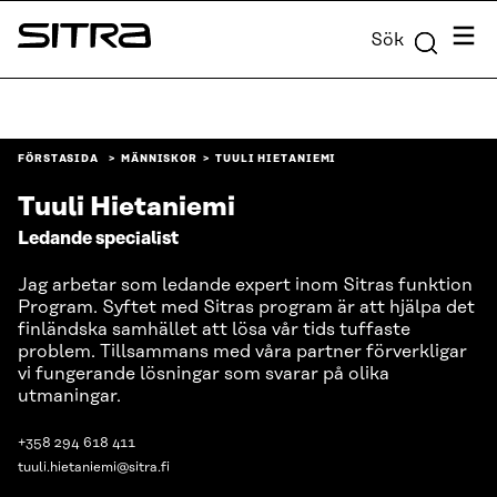
Skip to
Meny
Sök
content
Sitra
↓
FÖRSTASIDA
MÄNNISKOR
TUULI HIETANIEMI
Tuuli Hietaniemi
Ledande specialist
Jag arbetar som ledande expert inom Sitras funktion
Program. Syftet med Sitras program är att hjälpa det
finländska samhället att lösa vår tids tuffaste
problem. Tillsammans med våra partner förverkligar
vi fungerande lösningar som svarar på olika
utmaningar.
+358 294 618 411
tuuli.hietaniemi@sitra.fi