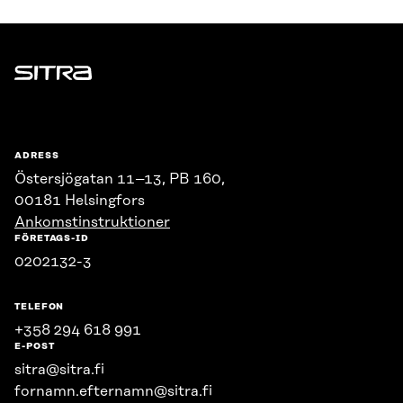
Sitra
ADRESS
Östersjögatan 11–13, PB 160,
00181 Helsingfors
Ankomstinstruktioner
FÖRETAGS-ID
0202132-3
TELEFON
+358 294 618 991
E-POST
sitra@sitra.fi
fornamn.efternamn@sitra.fi