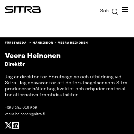
Skip to
Meny
Sök
content
Sitra
↓
FÖRSTASIDA
MÄNNISKOR
VEERA HEINONEN
Veera Heinonen
Direktör
Jag är direktör för Förutsägelse och utbildning vid
Sitra. Jag ansvarar för att de förutsägelser som Sitra
producerar håller hög kvalitet och erbjuder material
för alternativa framtidsutsikter.
+358 294 618 505
veera.heinonen@sitra.fi