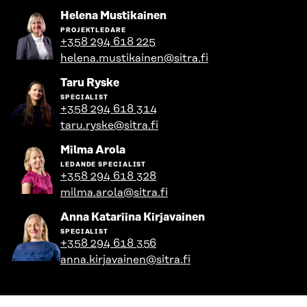
Gå
Helena Mustikainen
till
PROJEKTLEDARE
personens
+358 294 618 225
profil
helena.mustikainen@sitra.fi
Gå
Taru Ryske
till
SPECIALIST
personens
+358 294 618 314
profil
taru.ryske@sitra.fi
Gå
Milma Arola
till
LEDANDE SPECIALIST
personens
+358 294 618 328
profil
milma.arola@sitra.fi
Gå
Anna Katariina Kirjavainen
till
SPECIALIST
personens
+358 294 618 356
profil
anna.kirjavainen@sitra.fi