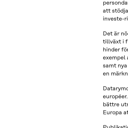
persondat
att stödj
investe-r
Det är nö
tillväxt 
hinder fö
exempel a
samt nya 
en märknin
Datarymde
européer.
bättre ut
Europa a
Publikati