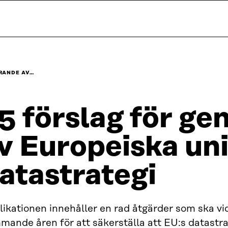
RANDE AV…
5 förslag för g
v Europeiska un
atastrategi
ikationen innehåller en rad åtgärder som ska vi
mande åren för att säkerställa att EU:s datastr