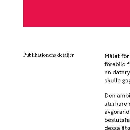
Publikationens detaljer
Målet för
förebild 
en datary
skulle ga
Den ambit
starkare 
avgörande
beslutsfa
dessa åtg