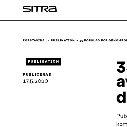
Skip to
Sitra
content
↓
FÖRSTASIDA
PUBLIKATION
35 FÖRSLAG FÖR GENOMFÖ
3
PUBLIKATION
PUBLICERAD
a
17.5.2020
d
Publ
kom