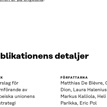
blikationens detaljer
IK
FÖRFATTARNA
rslag för
Matthias De Bièvre, O
mförande av
Dion, Laura Halenius
peiska unionens
Markus Kalliola, Heli
trategi
Parikka, Eric Pol