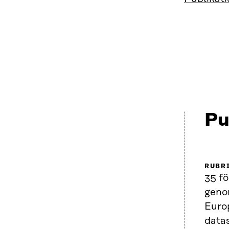
Pu
RUBR
35 fö
geno
Euro
datas