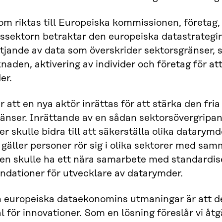
om riktas till Europeiska kommissionen, företag,
ssektorn betraktar den europeiska datastrategin f
tjande av data som överskrider sektorsgränser, 
aden, aktivering av individer och företag för at
er.
r att en nya aktör inrättas för att stärka den fria
änser. Inrättande av en sådan sektorsövergripa
r skulle bidra till att säkerställa olika datarymde
gäller personer rör sig i olika sektorer med sa
en skulle ha ett nära samarbete med standardis
dationer för utvecklare av datarymder.
 europeiska dataekonomins utmaningar är att det
l för innovationer. Som en lösning föreslår vi åt