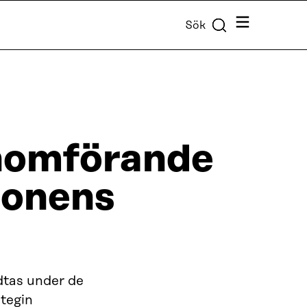
Meny
Sök
enomförande
ionens
dtas under de
ategin