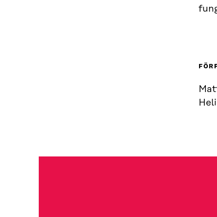
fung
FÖR
Matt
Heli