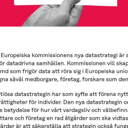
 Europeiska kommissionens nya datastrategi är a
för datadrivna samhällen. Kommissionen vill ska
md som frigör data att röra sig i Europeiska uni
gna såväl medborgare, företag, forskare som den 
iösa datastrategin har som syfte att förena nyt
rättigheter för individer. Den nya datastrategin
 betydelse för hur vårt vardagsliv och välbefinna
ttare och företag en rad åtgärder som ska vidt
ärder är att säkerställa att strategin också funge