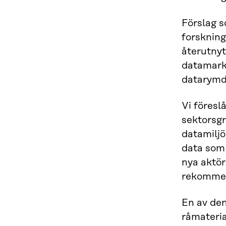
Förslag s
forskning
återutnyt
datamarkn
datarymd
Vi föreslå
sektorsgr
datamiljöe
data som 
nya aktör
rekommen
En av den
råmateria