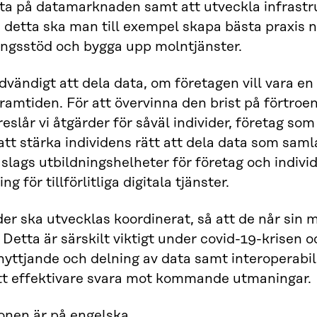
a på datamarknaden samt att utveckla infrastru
a detta ska man till exempel skapa bästa praxis n
ingsstöd och bygga upp molntjänster.
dvändigt att dela data, om företagen vill vara 
i framtiden. För att övervinna den brist på förtr
reslår vi åtgärder för såväl individer, företag som
tt stärka individens rätt att dela data som saml
slags utbildningshelheter för företag och indivi
g för tillförlitliga digitala tjänster.
r ska utvecklas koordinerat, så att de når sin m
 Detta är särskilt viktigt under covid-19-krisen 
nyttjande och delning av data samt interoperabil
tt effektivare svara mot kommande utmaningar.
onen är på engelska
.