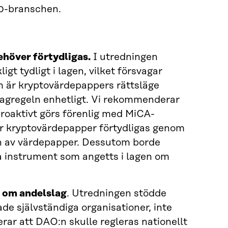
.0-branschen.
ehöver förtydligas.
I utredningen
igt tydligt i lagen, vilket försvagar
 är kryptovärde­pappers rättsläge
 lagregeln enhet­ligt. Vi rekommenderar
 proaktivt görs förenlig med MiCA-
ör kryptovärdepapper förtydligas genom
en av värdepapper. Dessutom borde
lla instrument som angetts i lagen om
n om andelslag
. Utrednin­gen stödde
de självständiga organisationer, inte
rar att DAO:n skulle regleras nationellt