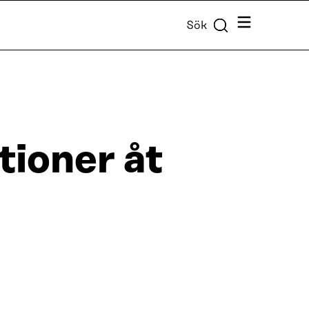
Meny
Sök
ioner åt