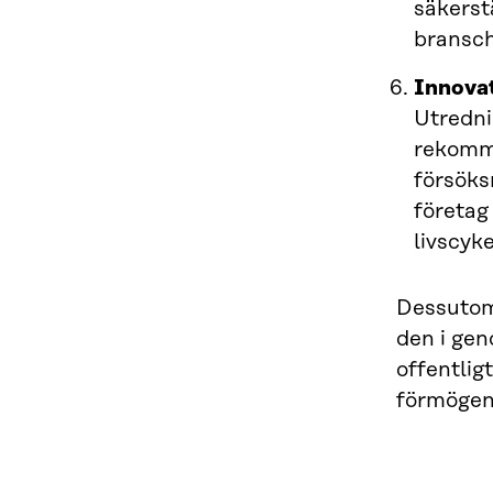
säkerst
bransch
Innovat
Utredni
rekomme
försöks
företag
livscyke
Dessutom
den i ge
offentlig
förmögen