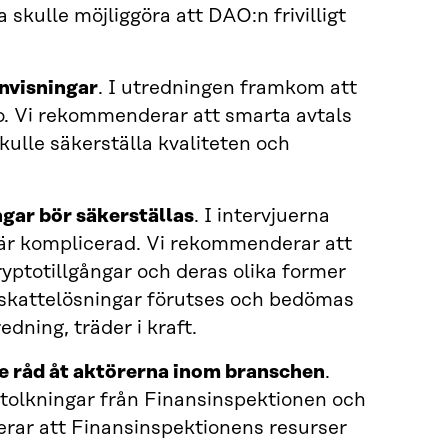
skulle möjliggöra att DAO:n frivilligt
anvisningar
. I utredningen framkom att
o. Vi rekommenderar att smarta avtals
kulle säkerställa kvaliteten och
ngar bör säkerställas
. I intervjuerna
 är komplicerad. Vi rekommenderar att
yptotillgångar och deras olika former
skattelös­ningar förutses och bedömas
dning, träder i kraft.
ge råd åt aktörerna inom branschen
.
 tolkningar från Finansinspektionen och
erar att Finansinspektionens resurser