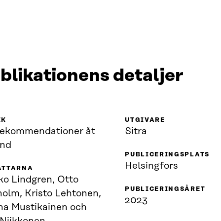
blikationens detaljer
IK
UTGIVARE
rekommendationer åt
Sitra
and
PUBLICERINGSPLATS
Helsingfors
ATTARNA
ko Lindgren, Otto
PUBLICERINGSÅRET
holm, Kristo Lehtonen,
2023
na Mustikainen och