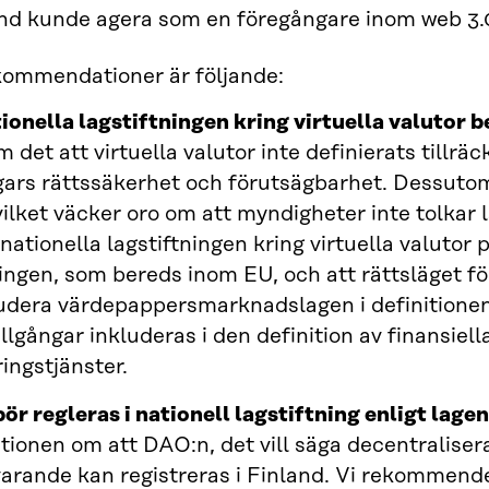
and kunde agera som en föregångare inom web 3
kommendationer är följande:
ionella lagstiftningen kring virtuella valutor b
det att virtuella valutor inte definierats tillräckl
gars rättssäkerhet och förutsägbarhet. Dessutom
 vilket väcker oro om att myndigheter inte tolkar
 nationella lagstiftningen kring virtuella valutor
ingen, som bereds inom EU, och att rättsläget f
ludera värdepappersmarknadslagen i defini­tion
illgångar inkluderas i den definition av finansie
ingstjänster.
ör regleras i nationell lagstiftning enligt lage
tionen om att DAO:n, det vill säga decentralisera
varande kan registreras i Finland. Vi rekommende