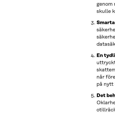
genom n
skulle k
Smarta 
säkerhe
säkerhe
datasäk
En tydl
uttryck
skattem
når för
på nytt
Det beh
Oklarhe
otillrä