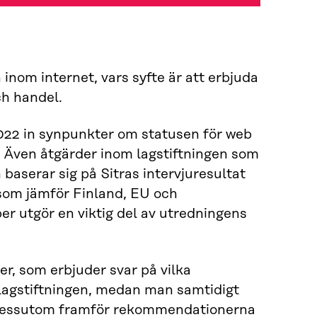
inom internet, vars syfte är att erbjuda
ch handel.
022 in synpunkter om statusen för web
r. Även åtgärder inom lagstift­ningen som
aserar sig på Sitras intervjuresultat
 som jämför Finland, EU och
r utgör en viktig del av utredningens
r, som erbjuder svar på vilka
agstiftningen, medan man samtidigt
 Dessutom framför rekommendatio­nerna