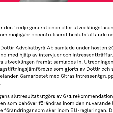
r den tredje generationen eller utvecklingsfasen 
som möjliggör decentraliserat beslutsfattande o
h Dottir Advokatbyrå Ab samlade under hösten 2
land med hjälp av intervjuer och intressentträffa
a utvecklingen framåt samlades in. Utredningen b
agstiftningsjämförelse som gjorts av Dottir och
eländer. Samarbetet med Sitras intressentgruppe
.
ens slutresultat utgörs av 6+1 rekommendatione
en som behöver förändras inom den nuvarande l
de förändringar som sker inom EU-regleringen.