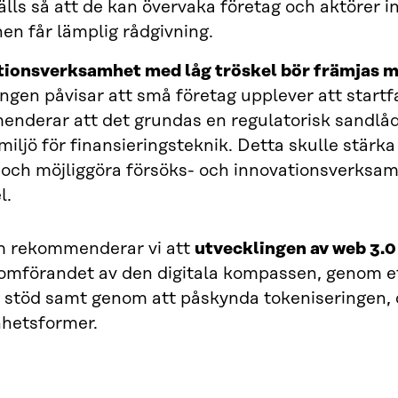
älls så att de kan övervaka företag och aktörer 
en får lämplig rådgivning.
ionsverksamhet med låg tröskel bör främjas med
ngen påvisar att små företag upplever att startfa
nderar att det grundas en regulatorisk sandlåda 
miljö för finansieringsteknik. Detta skulle stä
 och möjliggöra försöks- och innovationsverksam
l.
 rekommenderar vi att
utvecklingen av web 3.0
nomförandet av den digitala kompassen, genom e
t stöd samt genom att påskynda tokeniseringen, d
hetsformer.