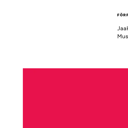
FÖR
Jaa
Mus