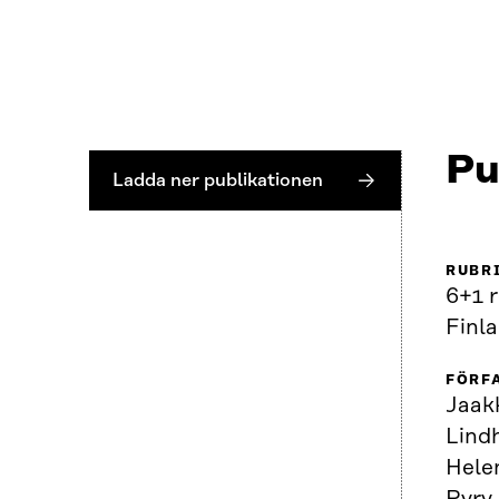
Pu
Ladda ner publikationen
RUBR
6+1 
Finl
FÖRF
Jaak
Lind
Hele