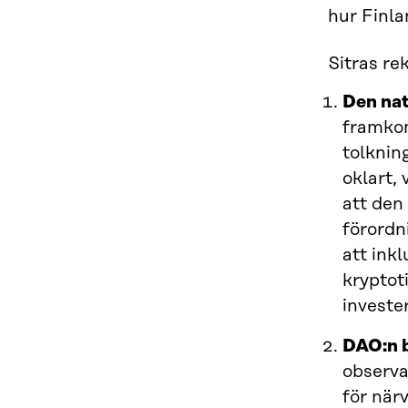
hur Finl
Sitras re
Den nat
framkom 
tolknin
oklart,
att den
förordn
att ink
kryptot
invester
DAO:n b
observa
för när