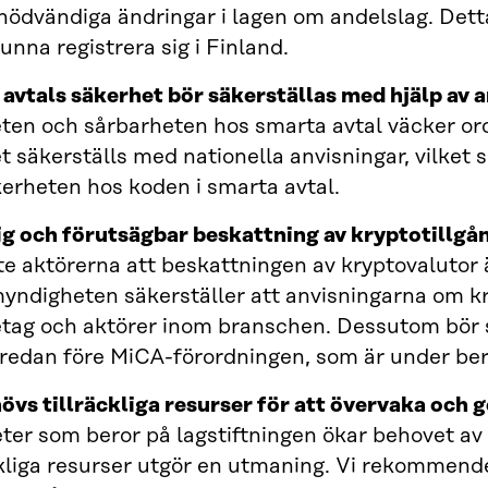
ödvändiga ändringar i lagen om andelslag. Detta 
unna registrera sig i Finland.
avtals säkerhet bör säkerställas med hjälp av 
ten och sårbarheten hos smarta avtal väcker or
t säkerställs med nationella anvisningar, vilket s
erheten hos koden i smarta avtal.
ig och förutsägbar beskattning av kryptotillgå
te aktörerna att beskattningen av kryptovalutor
yndigheten säkerställer att anvisningarna om kr
etag och aktörer inom branschen. Dessutom bör 
 redan före MiCA-förordningen, som är under bere
övs tillräckliga resurser för att övervaka och 
ter som beror på lagstiftningen ökar behovet av
ckliga resurser utgör en utmaning. Vi rekommend