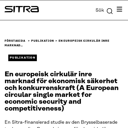
Skip to
Meny
Sök
content
Sitra
↓
FÖRSTASIDA
PUBLIKATION
EN EUROPEISK CIRKULÄR INRE
MARKNAD…
PUBLIKATION
En europeisk cirkulär inre
marknad för ekonomisk säkerhet
och konkurrenskraft (A European
circular single market for
economic security and
competitiveness)
En Sitra-finansierad studie av den Brysselbaserade