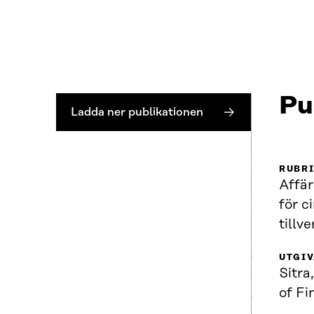
Pu
Ladda ner publikationen
RUBR
Affä
för c
tillv
UTGI
Sitra
of Fi