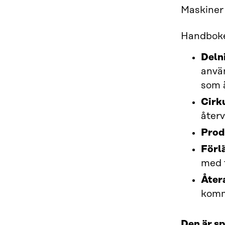
Maskiner 
Handboken
Deln
använ
som 
Cirk
återv
Prod
Förl
med f
Åter
kommi
Den är sp