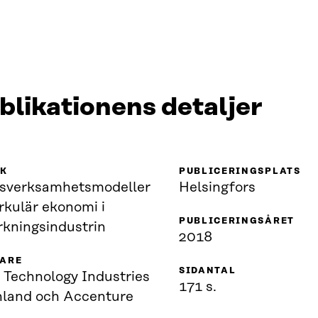
blikationens detaljer
IK
PUBLICERINGSPLATS
rsverksamhetsmodeller
Helsingfors
irkulär ekonomi i
PUBLICERINGSÅRET
erkningsindustrin
2018
VARE
SIDANTAL
, Technology Industries
171 s.
nland och Accenture