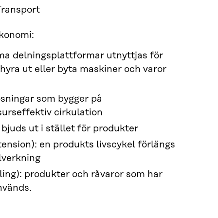
Transport
ekonomi:
a delningsplattformar utnyttjas för
 hyra ut eller byta maskiner och varor
lösningar som bygger på
urseffektiv cirkulation
 bjuds ut i stället för produkter
xtension): en produkts livscykel förlängs
lverkning
ling): produkter och råvaror som har
används.