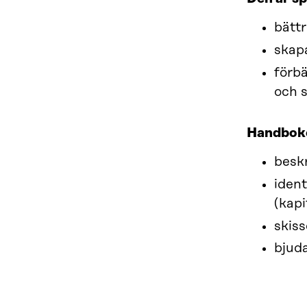
bätt
skapa
förbä
och 
Handboke
beskr
ident
(kapi
skiss
bjuda