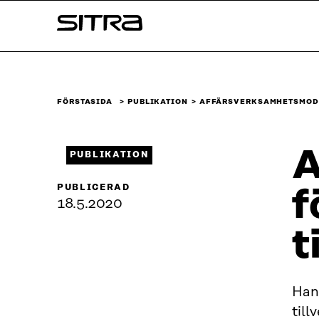
Skip to
Sitra
content
↓
FÖRSTASIDA
PUBLIKATION
AFFÄRSVERKSAMHETSMODE
A
PUBLIKATION
PUBLICERAD
f
18.5.2020
t
Han
till