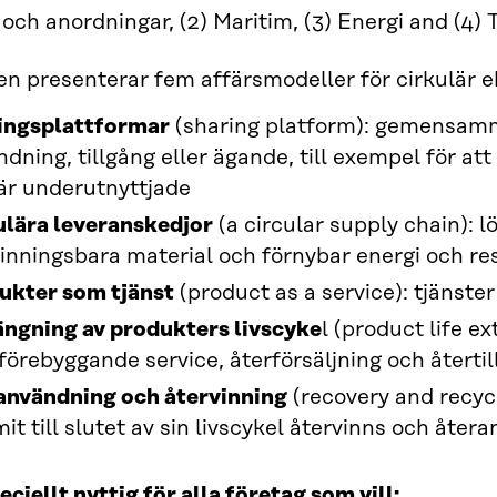
och anordningar, (2) Maritim, (3) Energi and (4) 
 presenterar fem affärsmodeller för cirkulär 
ingsplattformar
(sharing platform): gemensamm
dning, tillgång eller ägande, till exempel för att
är underutnyttjade
ulära leveranskedjor
(a circular supply chain): 
inningsbara material och förnybar energi och res
ukter som tjänst
(product as a service): tjänster
ängning av produkters livscyke
l (product life e
örebyggande service, återförsäljning och återtil
användning och återvinning
(recovery and recyc
t till slutet av sin livscykel återvinns och åter
eciellt nyttig för alla företag som vill: