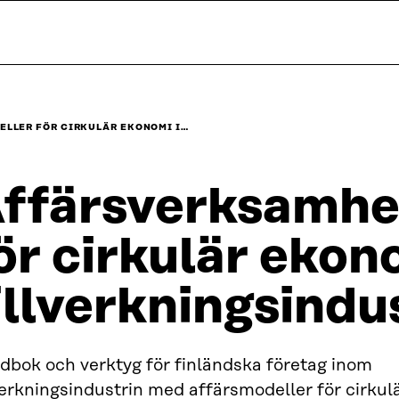
LLER FÖR CIRKULÄR EKONOMI I…
ffärsverksamhe
ör cirkulär ekon
illverkningsindu
dbok och verktyg för finländska företag inom
verkningsindustrin med affärsmodeller för cirkul