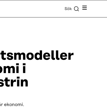
Meny
Sök
tsmodeller
omi i
strin
är ekonomi.