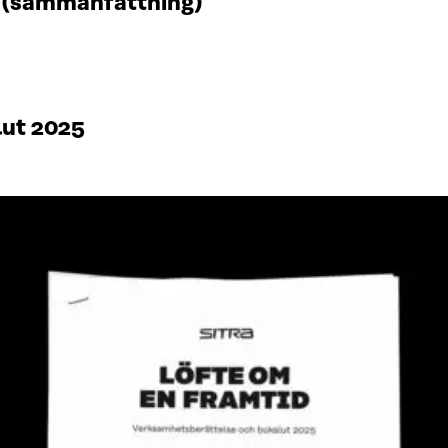
t (sammanfattning)
lut 2025