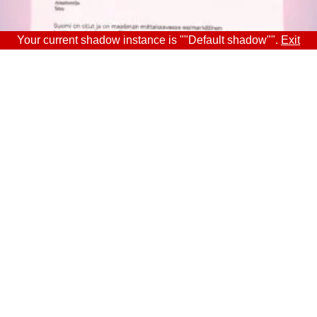
Your current shadow instance is ""Default shadow"".
Exit