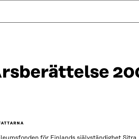
rsberättelse 20
FATTARNA
ileumsfonden för Finlands självständighet Sitra