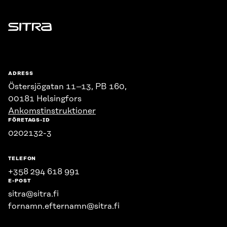
Sitra
ADRESS
Östersjögatan 11–13, PB 160,
00181 Helsingfors
Ankomstinstruktioner
FÖRETAGS-ID
0202132-3
TELEFON
+358 294 618 991
E-POST
sitra@sitra.fi
fornamn.efternamn@sitra.fi