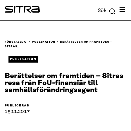
Skip to
Meny
Sök
content
Sitra
↓
FÖRSTASIDA
PUBLIKATION
BERÄTTELSER OM FRAMTIDEN –
SITRAS…
PUBLIKATION
Berättelser om framtiden – Sitras
resa från FoU-finansiär till
samhällsförändringsagent
PUBLICERAD
15.11.2017