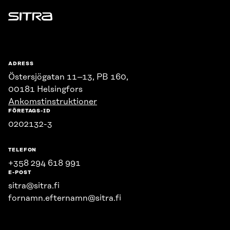
Sitra
ADRESS
Östersjögatan 11–13, PB 160,
00181 Helsingfors
Ankomstinstruktioner
FÖRETAGS-ID
0202132-3
TELEFON
+358 294 618 991
E-POST
sitra@sitra.fi
fornamn.efternamn@sitra.fi