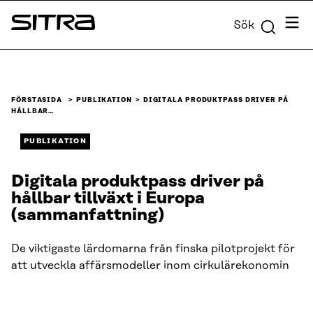
Skip to
Meny
Sök
content
Sitra
↓
FÖRSTASIDA
PUBLIKATION
DIGITALA PRODUKTPASS DRIVER PÅ
HÅLLBAR…
PUBLIKATION
Digitala produktpass driver på
hållbar tillväxt i Europa
(sammanfattning)
De viktigaste lärdomarna från finska pilotprojekt för
att utveckla affärsmodeller inom cirkulärekonomin