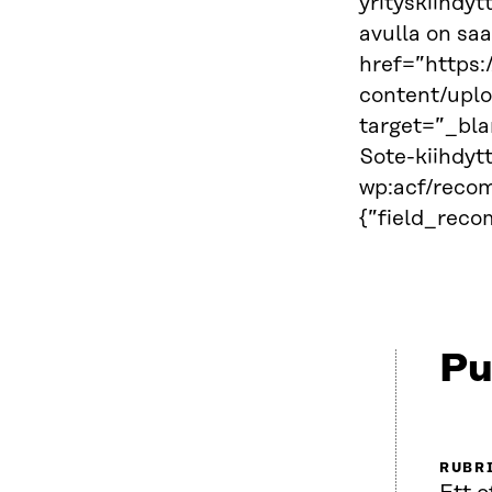
yrityskiihdy
avulla on sa
href=”https:/
content/upl
target=”_bla
Sote-kiihdyt
wp:acf/recom
{”field_rec
Pu
RUBR