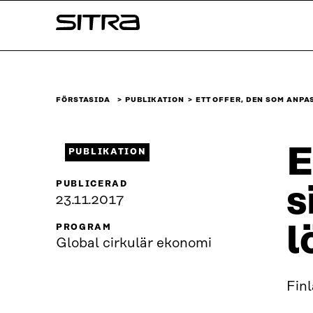
Skip to
Sitra
content
↓
FÖRSTASIDA
PUBLIKATION
ETT OFFER, DEN SOM ANP
E
PUBLIKATION
PUBLICERAD
s
23.11.2017
l
PROGRAM
Global cirkulär ekonomi
Finl