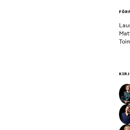
FÖR
Lau
Matt
Toim
KIRJ