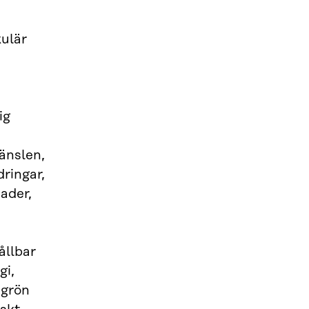
kulär
ig
ränslen,
dringar,
ader,
ållbar
gi,
, grön