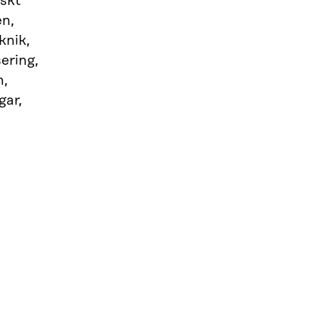
iskt
en,
knik,
sering,
n,
gar,