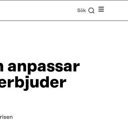
Meny
Sök
m anpassar
 erbjuder
risen