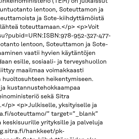
linkeinoministeriö (TEM) on julkaissut
luntuotanto lentoon, Soteuttamon ja
teuttamoista ja Sote-kiihdyttämöistä
i lähteä toteuttamaan.</p> <p>Voit
lkaisu?pubid=URN:ISBN:978-952-327-477-
otanto lentoon, Soteuttamon ja Sote-
minen vaatii hyvien käytäntöjen
an esille, sosiaali- ja terveyshuollon
iittyy maailmaa voimakkaasti
a huoltosuhteen heikentymiseen.
a ja kustannustehokkaampaa
einoministeriö sekä Sitra
/p> <p>Julkiselle, yksityiselle ja
ra.fi/soteuttamo/” target=”_blank”
skisuurille yrityksille ja palveluja
ng.sitra.fi/hankkeet/pk-