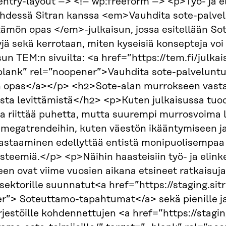
/entry-layout –> <!– wp:freeform –> <p>Työ- ja e
yhdessä Sitran kanssa <em>Vauhdita sote-palve
tämön opas </em>-julkaisun, jossa esitellään So
yjä sekä kerrotaan, miten kyseisiä konsepteja vo
isun TEM:n sivuilta: <a href=”https://tem.fi/ju
blank” rel=”noopener”>Vauhdita sote-palveluntu
 opas</a></p> <h2>Sote-alan murrokseen vastaa
sta levittämistä</h2> <p>Kuten julkaisussa tuoda
a riittää puhetta, mutta suurempi murrosvoima l
megatrendeihin, kuten väestön ikääntymiseen j
vastaaminen edellyttää entistä monipuolisempa
steemiä.</p> <p>Näihin haasteisiin työ- ja elink
 ovat viime vuosien aikana etsineet ratkaisuja.<
sektorille suunnatut<a href=”https://staging.sit
”> Soteuttamo-tapahtumat</a> sekä pienille ja ke
ärjestöille kohdennettujen <a href=”https://stagi