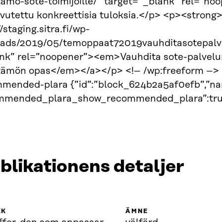
ttamo-sote-toimijoille/” target=”_blank” rel=”n
avutettu konkreettisia tuloksia.</p> <p><strong>
/staging.sitra.fi/wp-
oads/2019/05/temoppaat72019vauhditasotepalv
nk” rel=”noopener”><em>Vauhdita sote-palvelu
tämön opas</em></a></p> <!– /wp:freeform –> <
mended-plara {”id”:”block_624b2a5af0efb”,”na
ommended_plara_show_recommended_plara”:tru
blikationens detaljer
IK
ÄMNE