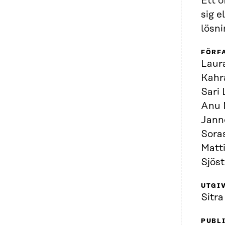
Ett o
sig e
lösn
FÖRF
Laura
Kahr
Sari 
Anu 
Janne
Soras
Matti
Sjös
UTGI
Sitra
PUBL