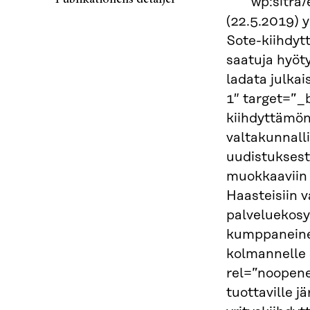
<!– wp:sitra
(22.5.2019) 
Sote-kiihdyt
saatuja hyöt
ladata julka
1″ target=”_
kiihdyttämön
valtakunnalli
uudistuksest
muokkaaviin 
Haasteisiin 
palveluekosy
kumppaneineen
kolmannelle 
rel=”noopener
tuottaville j