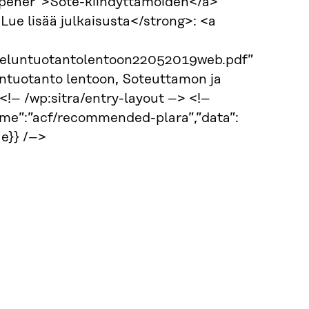
oopener”>Sote-kiihdyttämöiden</a>
Lue lisää julkaisusta</strong>: <a
eluntuotantolentoon22052019web.pdf”
ntuotanto lentoon, Soteuttamon ja
!– /wp:sitra/entry-layout –> <!–
me”:”acf/recommended-plara”,”data”:
e}} /–>