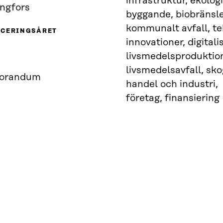
infrastruktur, ekolog
ingfors
byggande, biobränsl
kommunalt avfall, te
ICERINGSÅRET
innovationer, digitali
livsmedelsproduktio
livsmedelsavfall, sko
orandum
handel och industri,
företag, finansiering