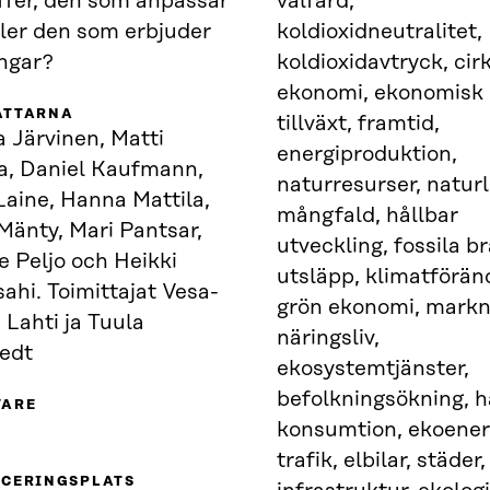
ffer, den som anpassar
välfärd,
ller den som erbjuder
koldioxidneutralitet,
ingar?
koldioxidavtryck, cir
ekonomi, ekonomisk
ATTARNA
tillväxt, framtid,
 Järvinen, Matti
energiproduktion,
a, Daniel Kaufmann,
naturresurser, naturl
Laine, Hanna Mattila,
mångfald, hållbar
Mänty, Mari Pantsar,
utveckling, fossila b
 Peljo och Heikki
utsläpp, klimatförän
ahi. Toimittajat Vesa-
grön ekonomi, markn
 Lahti ja Tuula
näringsliv,
tedt
ekosystemtjänster,
befolkningsökning, h
VARE
konsumtion, ekoener
trafik, elbilar, städer
ICERINGSPLATS