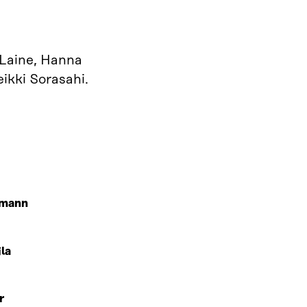
 Laine, Hanna
ikki Sorasahi.
fmann
la
r