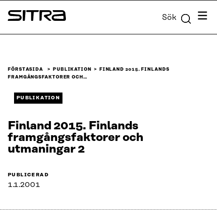
Skip to
Meny
Sök
content
Sitra
↓
FÖRSTASIDA
PUBLIKATION
FINLAND 2015. FINLANDS
FRAMGÅNGSFAKTORER OCH…
PUBLIKATION
Finland 2015. Finlands
framgångsfaktorer och
utmaningar 2
PUBLICERAD
1.1.2001