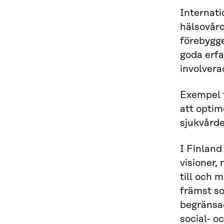
Internati
hälsovård
förebygge
goda erfa
involvera
Exempel f
att optim
sjukvårde
I Finland
visioner,
till och 
främst so
begränsad
social- o