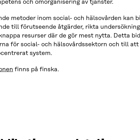
petens och omorganisering av tjänster.
de metoder inom social- och hälsovården kan bidr
nde till förutseende åtgärder, rikta undersöknin
nappa resurser där de gör mest nytta. Detta bidr
na för social- och hälsovårdssektorn och till att
centrerat system.
ionen
finns på finska.