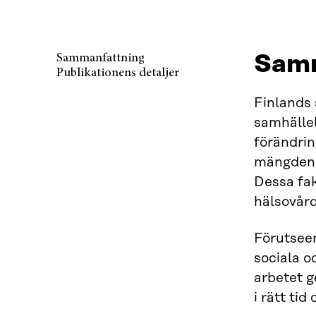
Samm
Sammanfattning
Publikationens detaljer
Finlands 
samhällel
förändrin
mängden o
Dessa fak
hälsovår
Förutseen
sociala o
arbetet g
i rätt tid