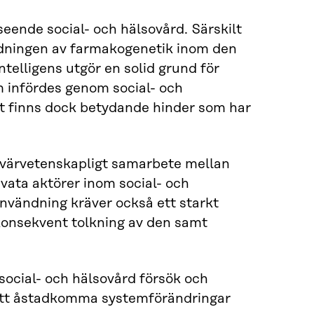
seende social- och hälsovård. Särskilt
ndningen av farmakogenetik inom den
ntelligens utgör en solid grund för
m infördes genom social- och
et finns dock betydande hinder som har
 tvärvetenskapligt samarbete mellan
vata aktörer inom social- och
användning kräver också ett starkt
 konsekvent tolkning av den samt
social- och hälsovård försök och
r att åstadkomma systemförändringar