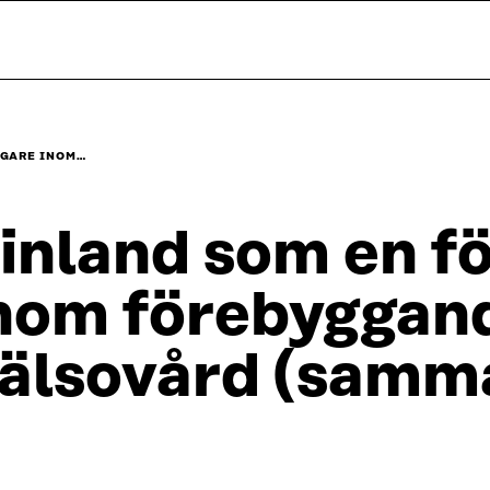
NGARE INOM…
inland som en f
nom förebyggand
älsovård (samm