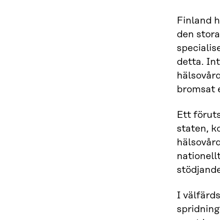
Finland h
den stor
specialis
detta. In
hälsovård
bromsat e
Ett förut
staten, k
hälsovård
nationell
stödjande
I välfärd
spridning