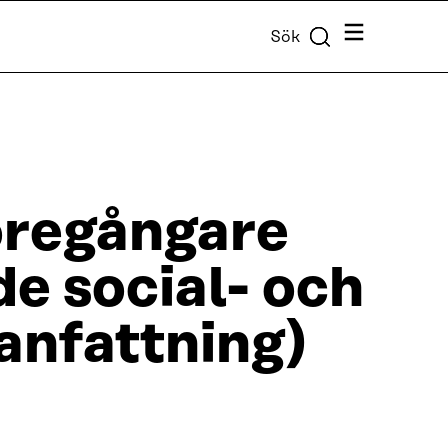
Meny
Sök
öregångare
e social- och
anfattning)