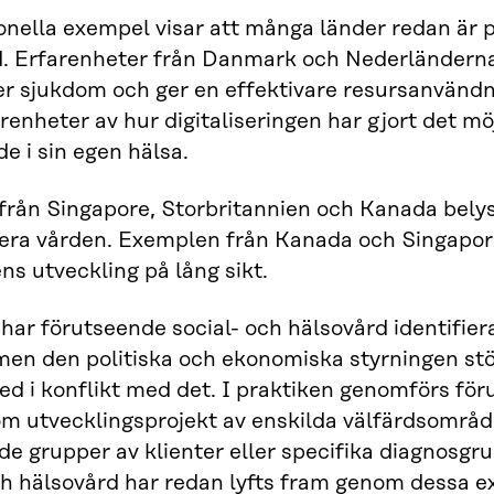
onella exempel visar att många länder redan är 
. Erfarenheter från Danmark och Nederländerna 
r sjukdom och ger en effektivare resursanvänd
renheter av hur digitaliseringen har gjort det mö
de i sin egen hälsa.
rån Singapore, Storbritannien och Kanada belyse
era vården. Exemplen från Kanada och Singapore 
ns utveckling på lång sikt.
 har förutseende social- och hälsovård identifiera
 men den politiska och ekonomiska styrningen stöd
med i konflikt med det. I praktiken genomförs för
m utvecklingsprojekt av enskilda välfärdsområde
e grupper av klienter eller specifika diagnosg
ch hälsovård har redan lyfts fram genom dessa e