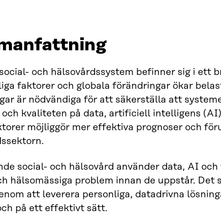
anfattning
social- och hälsovårdssystem befinner sig i ett
iga faktorer och globala förändringar ökar bel
gar är nödvändiga för att säkerställa att system
ch kvaliteten på data, artificiell intelligens (AI)
torer möjliggör mer effektiva prognoser och för
dssektorn.
de social- och hälsovård använder data, AI och 
ch hälsomässiga problem innan de uppstår. Det s
enom att leverera personliga, datadrivna lösningar
 och på ett effektivt sätt.