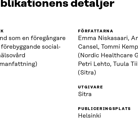
blikationens detaljer
IK
FÖRFATTARNA
and som en föregångare
Emma Niskasaari, An
 förebyggande social-
Cansel, Tommi Kemp
hälsovård
(Nordic Healthcare 
manfattning)
Petri Lehto, Tuula T
(Sitra)
UTGIVARE
Sitra
PUBLICERINGSPLATS
Helsinki