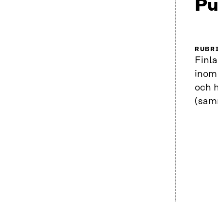
Pu
RUBR
Finl
inom
och 
(sam