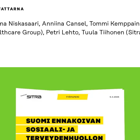
FATTARNA
a Niskasaari, Anniina Cansel, Tommi Kemppain
thcare Group), Petri Lehto, Tuula Tiihonen (Sitr