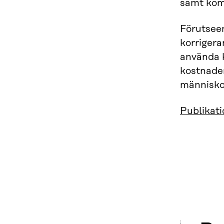
samt kom
Förutseen
korrigera
använda k
kostnader
människo
Publikat