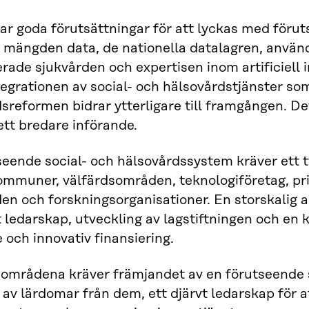
ar goda förutsättningar för att lyckas med förut
a mängden data, de nationella datalagren, anvä
erade sjukvården och expertisen inom artificiell i
tegrationen av social- och hälsovårdstjänster so
sreformen bidrar ytterligare till framgången. D
tt bredare införande.
seende social- och hälsovårdssystem kräver ett
ommuner, välfärdsområden, teknologiföretag, pri
en och forskningsorganisationer. En storskalig 
t ledarskap, utveckling av lagstiftningen och en
 och innovativ finansiering.
sområdena kräver främjandet av en förutseende 
 av lärdomar från dem, ett djärvt ledarskap fö