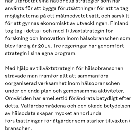
har utarbetat sina nationella strategier som har
använts för att bygga förutsättningar för att ta tag i
möjligheterna på ett målmedvetet sätt, och särskilt
för att gynnas ekonomiskt av utvecklingen. Finland
tog tag i detta i och med Tillväxtstrategin för
forskning och innovation inom hälsobranschen som
blev färdig år 2014. Tre regeringar har genomfört
strategin i sina egna program.
Med hjälp av tillväxtstrategin för hälsobranschen
strävade man framför allt att sammanföra
oorganiserad verksamhet inom hälsobranschen
under en enda plan och gemensamma aktiviteter.
Omvärlden har emellertid förändrats betydligt efter
detta. Välfärdsområdena och den ökade betydelsen
av hälsodata skapar mycket annorlunda
förutsättningar för åtgärder som stärker tillväxten i
branschen.