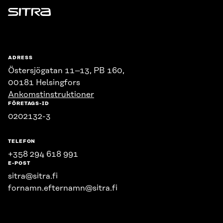
Sitra
ADRESS
Östersjögatan 11–13, PB 160,
00181 Helsingfors
Ankomstinstruktioner
FÖRETAGS-ID
0202132-3
TELEFON
+358 294 618 991
E-POST
sitra@sitra.fi
fornamn.efternamn@sitra.fi