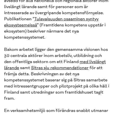
avsedd för alla nationella och regionala aktörer inom
livslångt lärande samt för personer som är
intresserade av övergripande kompetensförnyelse.
Publikationen ”
Tulevaisuuden osaaminen syntyy
ekosysteemeissä
” (Framtidens kompetens uppstår i
ekosystem) beskriver närmare det nya
kompetenssystemet.
Bakom arbetet ligger den gemensamma visionen hos
30 centrala aktörer inom arbetsliv, utbildning och
den offentliga sektorn om ett Finland
med livslångt
lärande
samt
Sitras sju rekommendationer
för att
främja detta. Beskrivningen av det nya
kompetenssystemet baserar sig på Sitras samarbete
med intressentgrupper och pilotprojekt på olika håll i
Finland samt utredningar som framtidshuset tagit
fram.
En verksamhetsmiljö som förändras snabbt utmanar