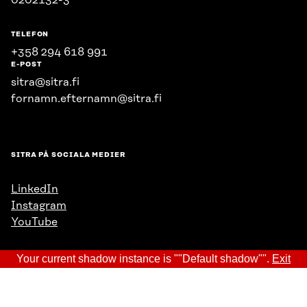
TELEFON
+358 294 618 991
E-POST
sitra@sitra.fi
fornamn.efternamn@sitra.fi
SITRA PÅ SOCIALA MEDIER
LinkedIn
Instagram
YouTube
Your current shadow instance is ""Default shadow"".
Exit