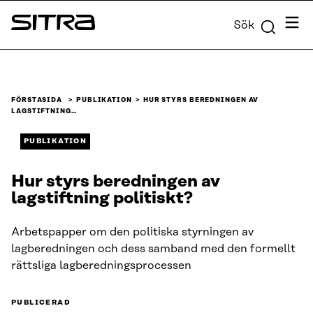
Skip to
Meny
Sök
content
Sitra
↓
FÖRSTASIDA
PUBLIKATION
HUR STYRS BEREDNINGEN AV
LAGSTIFTNING…
PUBLIKATION
Hur styrs beredningen av
lagstiftning politiskt?
Arbetspapper om den politiska styrningen av
lagberedningen och dess samband med den formellt
rättsliga lagberedningsprocessen
PUBLICERAD