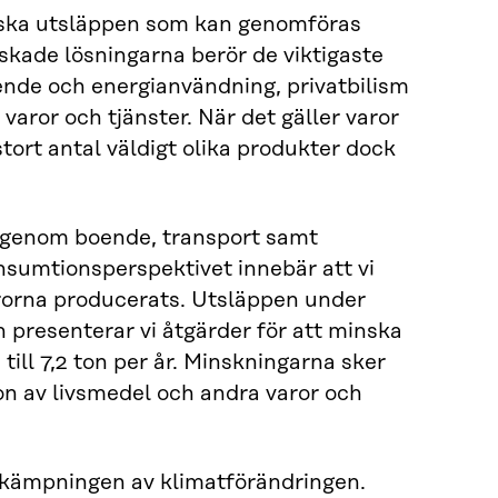
inska utsläppen som kan genomföras
skade lösningarna berör de viktigaste
ende och energianvändning, privatbilism
aror och tjänster. När det gäller varor
stort antal väldigt olika produkter dock
 genom boende, transport samt
nsumtionsperspektivet innebär att vi
arorna producerats. Utsläppen under
presenterar vi åtgärder för att minska
ll 7,2 ton per år. Minskningarna sker
n av livsmedel och andra varor och
ekämpningen av klimatförändringen.