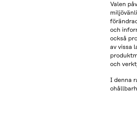
Valen påv
miljövän
förändrad
och infor
också pro
av vissa
produktm
och verkt
I denna r
ohållbarh