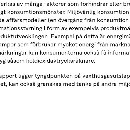
erkas av många faktorer som förhindrar eller b
ligt konsumtionsmönster. Miljövänlig konsumtio
e affärsmodeller (en övergång från konsumtion a
mationsstyrning i form av exempelvis produktmär
duktutvecklingen. Exempel på detta är energimä
 lampor som förbrukar mycket energi från mark
ärkningar kan konsumenterna också få informa
yg såsom koldioxidavtrycksräknare.
apport ligger tyngdpunkten på växthusgasutsläp
et, kan också granskas med tanke på andra miljö