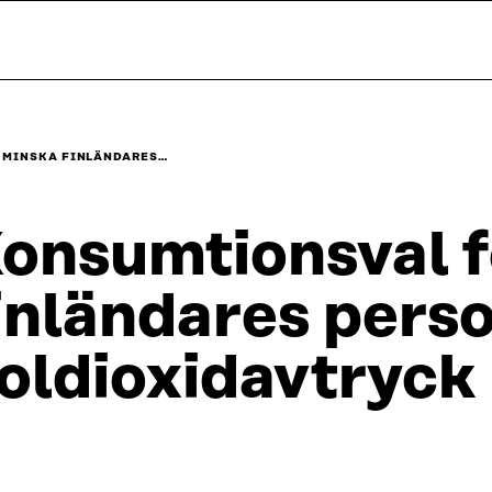
 MINSKA FINLÄNDARES…
onsumtionsval f
inländares perso
oldioxidavtryck