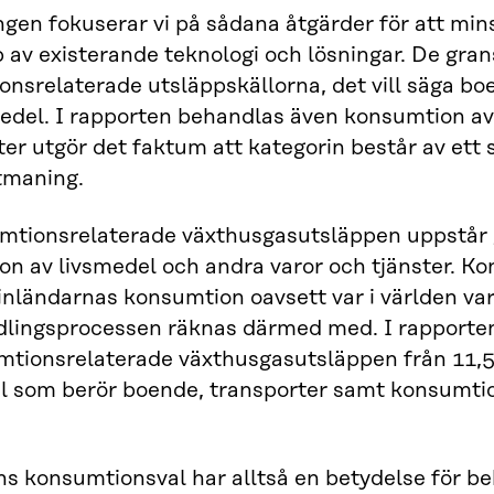
ngen fokuserar vi på sådana åtgärder för att m
 av existerande teknologi och lösningar. De gran
nsrelaterade utsläppskällorna, det vill säga bo
edel. I rapporten behandlas även konsumtion av v
ter utgör det faktum att kategorin består av ett 
tmaning.
mtionsrelaterade växthusgasutsläppen uppstår
n av livsmedel och andra varor och tjänster. Ko
inländarnas konsumtion oavsett var i världen v
dlingsprocessen räknas därmed med. I rapporten 
tionsrelaterade växthusgasutsläppen från 11,5 ti
l som berör boende, transporter samt konsumtio
s konsumtionsval har alltså en betydelse för b