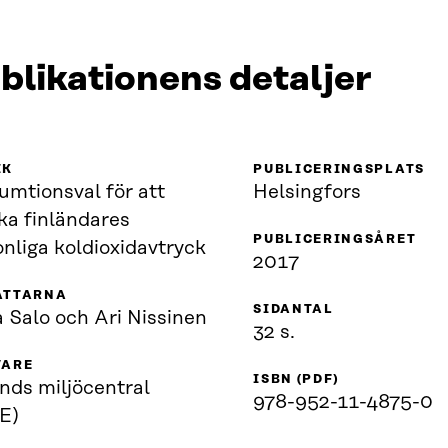
blikationens detaljer
IK
PUBLICERINGSPLATS
umtionsval för att
Helsingfors
ka finländares
PUBLICERINGSÅRET
nliga koldioxidavtryck
2017
ATTARNA
SIDANTAL
 Salo och Ari Nissinen
32 s.
VARE
ISBN (PDF)
nds miljöcentral
978-952-11-4875-0
E)