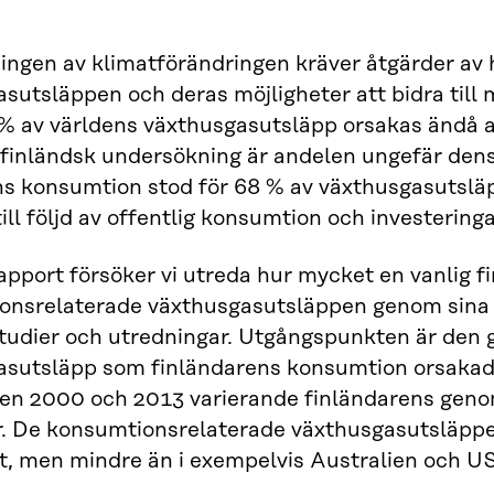
gen av klimatförändringen kräver åtgärder av h
asutsläppen och deras möjligheter att bidra ti
2 % av världens växthusgasutsläpp orsakas ändå 
 finländsk undersökning är andelen ungefär den
s konsumtion stod för 68 % av växthusgasutslä
ill följd av offentlig konsumtion och investeringa
apport försöker vi utreda hur mycket en vanlig 
onsrelaterade växthusgasutsläppen genom sina v
studier och utredningar. Utgångspunkten är den
asutsläpp som finländarens konsumtion orsakade
en 2000 och 2013 varierande finländarens genom
år. De konsumtionsrelaterade växthusgasutsläpp
t, men mindre än i exempelvis Australien och U