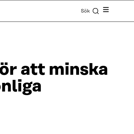
Meny
Sök
ör att minska
nliga