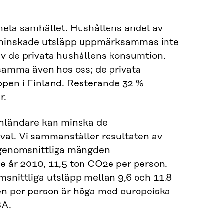
ela samhället. Hushållens andel av
ll minskade utsläpp uppmärksammas inte
av de privata hushållens konsumtion.
samma även hos oss; de privata
ppen i Finland. Resterande 32 %
r.
finländare kan minska de
al. Vi sammanställer resultaten av
 genomsnittliga mängden
 år 2010, 11,5 ton CO2e per person.
snittliga utsläpp mellan 9,6 och 11,8
en per person är höga med europeiska
SA.