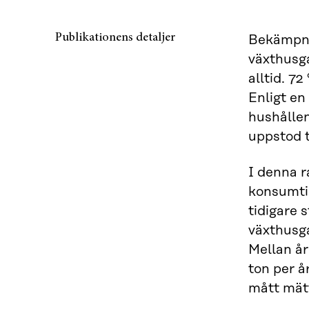
Publikationens detaljer
Bekämpnin
växthusg
alltid. 7
Enligt en
hushållen
uppstod t
I denna r
konsumti
tidigare 
växthusg
Mellan år
ton per 
mått mät