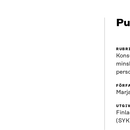
Pu
RUBR
Kons
mins
perso
FÖRF
Marja
UTGI
Finla
(SYK