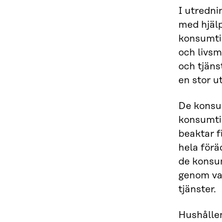
I utredni
med hjälp
konsumtio
och livsm
och tjäns
en stor u
De konsu
konsumtio
beaktar f
hela förä
de konsum
genom va
tjänster.
Hushållen