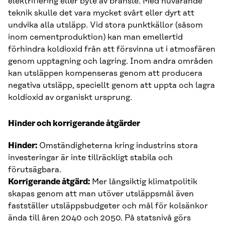
elektrifiering eller byte av bränsle. Med nuvarande
teknik skulle det vara mycket svårt eller dyrt att
undvika alla utsläpp. Vid stora punktkällor (såsom
inom cementproduktion) kan man emellertid
förhindra koldioxid från att försvinna ut i atmosfären
genom upptagning och lagring. Inom andra områden
kan utsläppen kompenseras genom att producera
negativa utsläpp, speciellt genom att uppta och lagra
koldioxid av organiskt ursprung.
Hinder och korrigerande åtgärder
Hinder:
Omständigheterna kring industrins stora
investeringar är inte tillräckligt stabila och
förutsägbara.
Korrigerande åtgärd:
Mer långsiktig klimatpolitik
skapas genom att man utöver utsläppsmål även
fastställer utsläppsbudgeter och mål för kolsänkor
ända till åren 2040 och 2050. På statsnivå görs