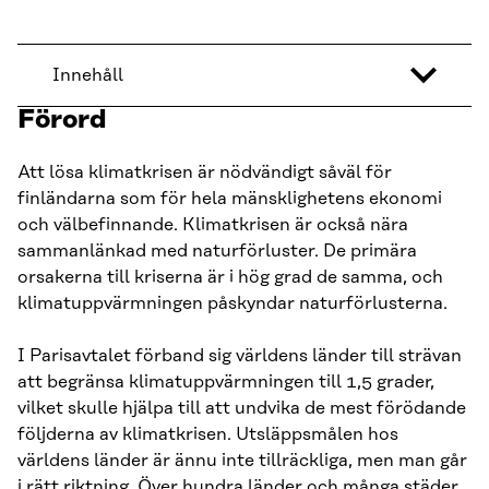
Innehåll
Förord
Att lösa klimatkrisen är nödvändigt såväl för
finländarna som för hela mänsklighetens ekonomi
och välbefinnande. Klimatkrisen är också nära
sammanlänkad med naturförluster. De primära
orsakerna till kriserna är i hög grad de samma, och
klimatuppvärmningen påskyndar naturförlusterna.
I Parisavtalet förband sig världens länder till strävan
att begränsa klimatuppvärmningen till 1,5 grader,
vilket skulle hjälpa till att undvika de mest förödande
följderna av klimatkrisen. Utsläppsmålen hos
världens länder är ännu inte tillräckliga, men man går
i rätt riktning. Över hundra länder och många städer