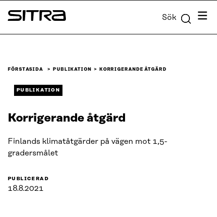
Skip to
Meny
Sök
content
Sitra
↓
FÖRSTASIDA
PUBLIKATION
KORRIGERANDE ÅTGÄRD
PUBLIKATION
Korrigerande åtgärd
Finlands klimatåtgärder på vägen mot 1,5-
gradersmålet
PUBLICERAD
18.8.2021