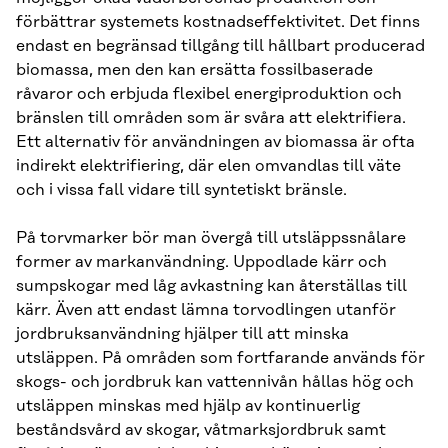
förbättrar systemets kostnadseffektivitet. Det finns
endast en begränsad tillgång till hållbart producerad
biomassa, men den kan ersätta fossilbaserade
råvaror och erbjuda flexibel energiproduktion och
bränslen till områden som är svåra att elektrifiera.
Ett alternativ för användningen av biomassa är ofta
indirekt elektrifiering, där elen omvandlas till väte
och i vissa fall vidare till syntetiskt bränsle.
På torvmarker bör man övergå till utsläppssnålare
former av markanvändning. Uppodlade kärr och
sumpskogar med låg avkastning kan återställas till
kärr. Även att endast lämna torvodlingen utanför
jordbruksanvändning hjälper till att minska
utsläppen. På områden som fortfarande används för
skogs- och jordbruk kan vattennivån hållas hög och
utsläppen minskas med hjälp av kontinuerlig
beståndsvård av skogar, våtmarksjordbruk samt