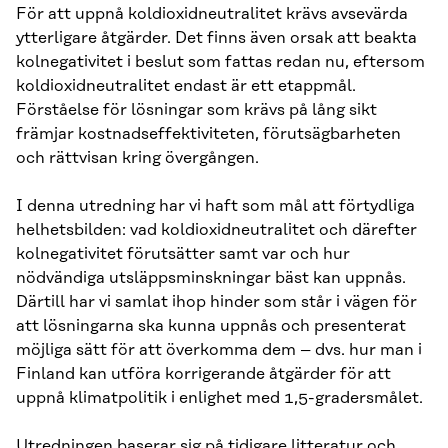
För att uppnå koldioxidneutralitet krävs avsevärda
ytterligare åtgärder. Det finns även orsak att beakta
kolnegativitet i beslut som fattas redan nu, eftersom
koldioxidneutralitet endast är ett etappmål.
Förståelse för lösningar som krävs på lång sikt
främjar kostnadseffektiviteten, förutsägbarheten
och rättvisan kring övergången.
I denna utredning har vi haft som mål att förtydliga
helhetsbilden: vad koldioxidneutralitet och därefter
kolnegativitet förutsätter samt var och hur
nödvändiga utsläppsminskningar bäst kan uppnås.
Därtill har vi samlat ihop hinder som står i vägen för
att lösningarna ska kunna uppnås och presenterat
möjliga sätt för att överkomma dem – dvs. hur man i
Finland kan utföra korrigerande åtgärder för att
uppnå klimatpolitik i enlighet med 1,5-gradersmålet.
Utredningen baserar sig på tidigare litteratur och