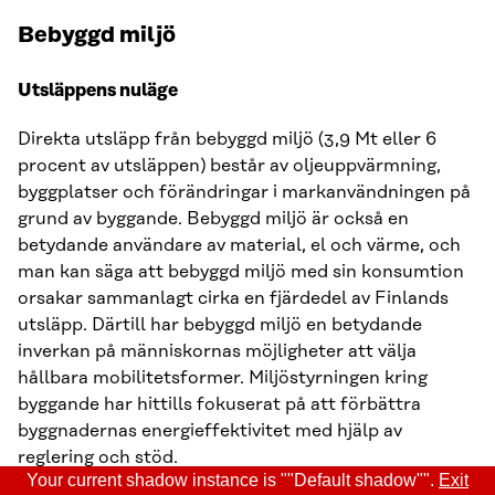
Bebyggd miljö
Utsläppens nuläge
Direkta utsläpp från bebyggd miljö (3,9 Mt eller 6
procent av utsläppen) består av oljeuppvärmning,
byggplatser och förändringar i markanvändningen på
grund av byggande. Bebyggd miljö är också en
betydande användare av material, el och värme, och
man kan säga att bebyggd miljö med sin konsumtion
orsakar sammanlagt cirka en fjärdedel av Finlands
utsläpp. Därtill har bebyggd miljö en betydande
inverkan på människornas möjligheter att välja
hållbara mobilitetsformer. Miljöstyrningen kring
byggande har hittills fokuserat på att förbättra
byggnadernas energieffektivitet med hjälp av
reglering och stöd.
Your current shadow instance is ""Default shadow"".
Exit