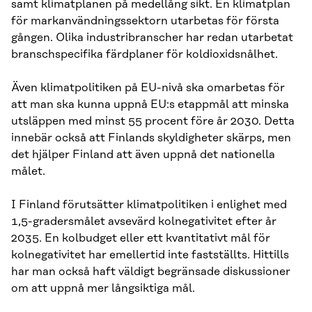
samt klimatplanen på medellång sikt. En klimatplan
för markanvändningssektorn utarbetas för första
gången. Olika industribranscher har redan utarbetat
branschspecifika färdplaner för koldioxidsnålhet.
Även klimatpolitiken på EU-nivå ska omarbetas för
att man ska kunna uppnå EU:s etappmål att minska
utsläppen med minst 55 procent före år 2030. Detta
innebär också att Finlands skyldigheter skärps, men
det hjälper Finland att även uppnå det nationella
målet.
I Finland förutsätter klimatpolitiken i enlighet med
1,5-gradersmålet avsevärd kolnegativitet efter år
2035. En kolbudget eller ett kvantitativt mål för
kolnegativitet har emellertid inte fastställts. Hittills
har man också haft väldigt begränsade diskussioner
om att uppnå mer långsiktiga mål.