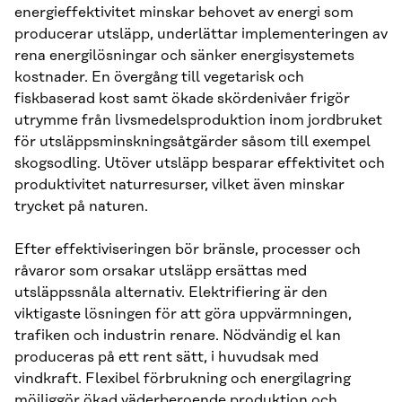
energieffektivitet minskar behovet av energi som
producerar utsläpp, underlättar implementeringen av
rena energilösningar och sänker energisystemets
kostnader. En övergång till vegetarisk och
fiskbaserad kost samt ökade skördenivåer frigör
utrymme från livsmedelsproduktion inom jordbruket
för utsläppsminskningsåtgärder såsom till exempel
skogsodling. Utöver utsläpp besparar effektivitet och
produktivitet naturresurser, vilket även minskar
trycket på naturen.
Efter effektiviseringen bör bränsle, processer och
råvaror som orsakar utsläpp ersättas med
utsläppssnåla alternativ. Elektrifiering är den
viktigaste lösningen för att göra uppvärmningen,
trafiken och industrin renare. Nödvändig el kan
produceras på ett rent sätt, i huvudsak med
vindkraft. Flexibel förbrukning och energilagring
möjliggör ökad väderberoende produktion och