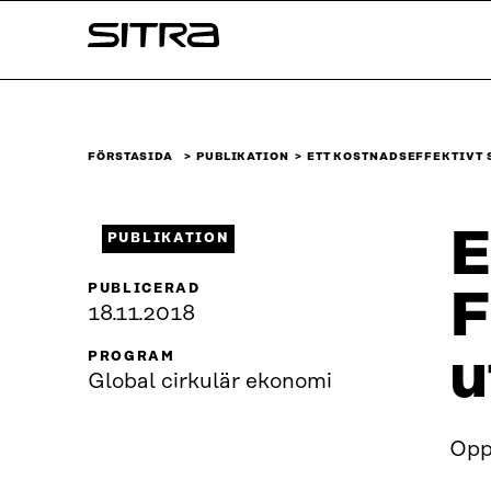
Skip to
Sitra
content
↓
FÖRSTASIDA
PUBLIKATION
ETT KOSTNADSEFFEKTIVT 
E
PUBLIKATION
PUBLICERAD
F
18.11.2018
u
PROGRAM
Global cirkulär ekonomi
Oppo