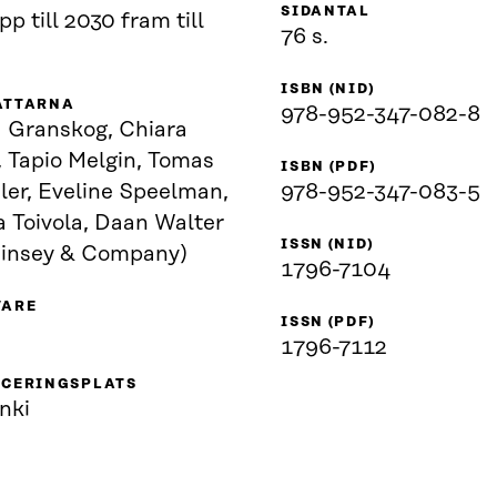
SIDANTAL
pp till 2030 fram till
76 s.
ISBN (NID)
ATTARNA
978-952-347-082-8
 Granskog, Chiara
, Tapio Melgin, Tomas
ISBN (PDF)
ler, Eveline Speelman,
978-952-347-083-5
a Toivola, Daan Walter
ISSN (NID)
insey & Company)
1796-7104
VARE
ISSN (PDF)
1796-7112
ICERINGSPLATS
nki