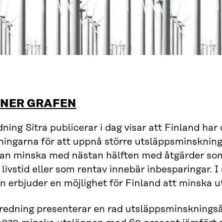
 NER GRAFEN
ning Sitra publicerar i dag visar att Finland ha
ningarna för att uppnå större utsläppsminsknin
kan minska med nästan hälften med åtgärder som
 livstid eller som rentav innebär inbesparingar. I
en erbjuder en möjlighet för Finland att minska u
edning presenterar en rad utsläppsminskningsåt