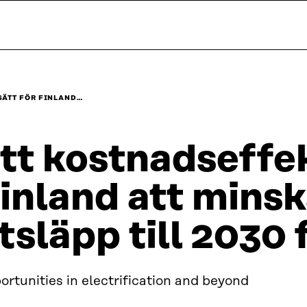
SÄTT FÖR FINLAND…
tt kostnadseffek
inland att minsk
tsläpp till 2030 
rtunities in electrification and beyond