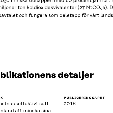
l 2030 minska utsläppen med 60 procent jämför
miljoner ton koldioxidekvivalenter (27 MtCO
e). 
2
avtalet och fungera som deletapp för vårt lands 
blikationens detaljer
IK
PUBLICERINGSÅRET
ostnadseffektivt sätt
2018
inland att minska sina