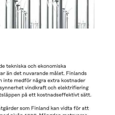
r de tekniska och ekonomiska
gar än det nuvarande målet. Finlands
 inte medför några extra kostnader
 synnerhet vindkraft och elektrifiering
tsläppen på ett kostnadseffektivt sätt.
gärder som Finland kan vidta för att