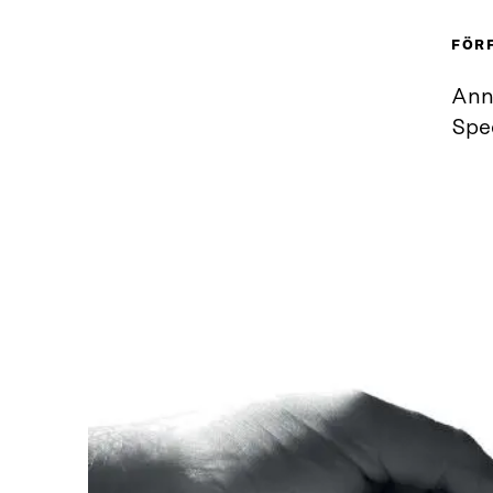
FÖR
Ann
Spe