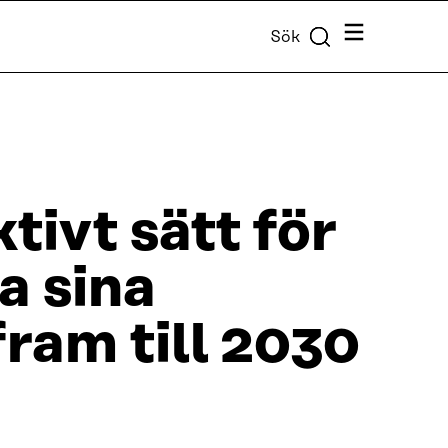
Meny
Sök
tivt sätt för
a sina
fram till 2030