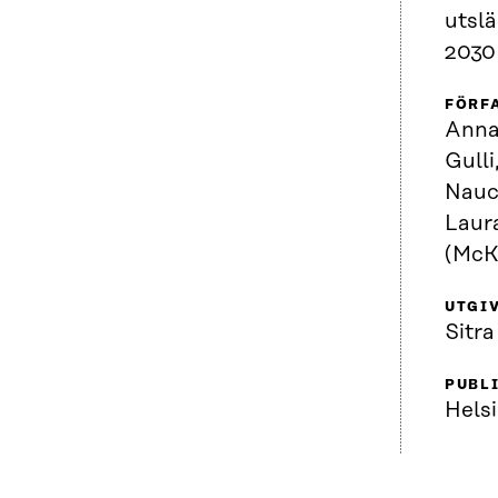
utslä
2030
FÖRF
Anna
Gulli
Nauc
Laur
(McK
UTGI
Sitra
PUBL
Helsi