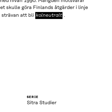
t med nivån 1990. Mängden motsvarar
Det skulle göra Finlands åtgärder i linje
kolneutralt
strävan att bli
kolneutralt
.
SERIE
Sitra Studier