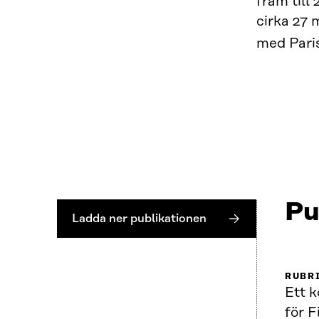
fram til
cirka 27 
med Paris
Pu
Ladda ner publikationen
RUBR
Ett k
för F