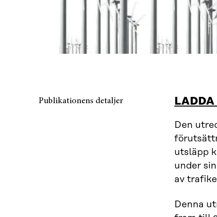
LADDA
Publikationens detaljer
Den utred
förutsätt
utsläpp 
under sin
av trafik
Denna utr