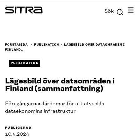
Skip to
Meny
Sök
content
Sitra
↓
FÖRSTASIDA
PUBLIKATION
LÄGESBILD ÖVER DATAOMRÅDEN I
FINLAND…
PUBLIKATION
Lägesbild över dataområden i
Finland (sammanfattning)
Föregångarnas lärdomar för att utveckla
dataekonomins infrastruktur
PUBLICERAD
10.4.2024