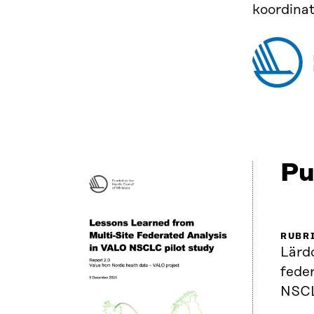
koordinat
Pu
RUBR
Lärd
fede
NSCL