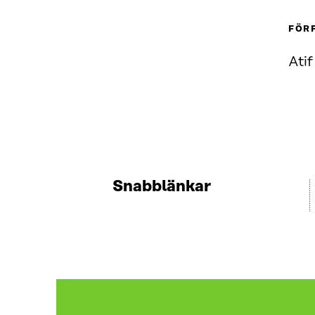
FÖR
Ati
Snabblänkar