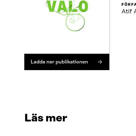
FÖRF
Atif
Ladda ner publikationen
Läs mer