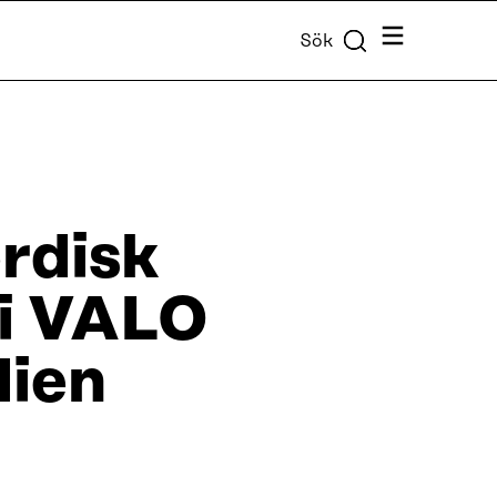
Meny
Sök
rdisk
 i VALO
dien