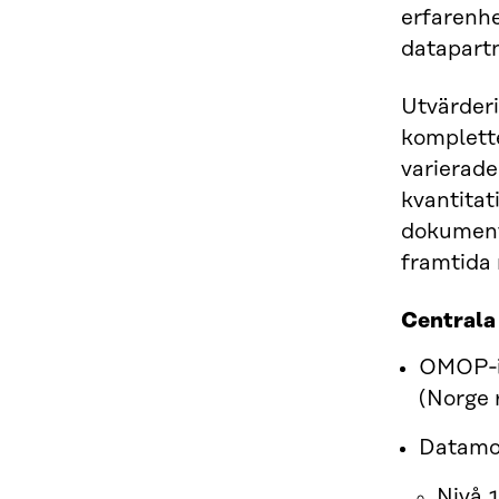
erfarenhe
datapartn
Utvärderi
komplette
varierade
kvantitat
dokumente
framtida
Centrala
OMOP‑im
(Norge r
Datamog
Nivå 