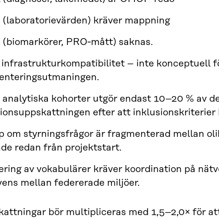
2 (laboratorievärden) kräver mappning
3 (biomarkörer, PRO‑mått) saknas.
 infrastrukturkompatibilitet – inte konceptuell
enteringsutmaningen.
a analytiska kohorter utgör endast 10–20 % av d
ionsuppskattningen efter att inklusionskriterier 
 om styrningsfrågor är fragmenterad mellan olika
de redan från projektstart.
ering av vokabulärer kräver koordination på nätv
ens mellan federerade miljöer.
attningar bör multipliceras med 1,5–2,0× för att