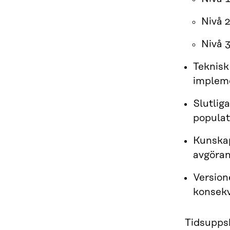
Nivå 
Nivå 
Teknisk
implem
Slutlig
populat
Kunskap
avgöran
Version
konsekv
Tidsuppsk