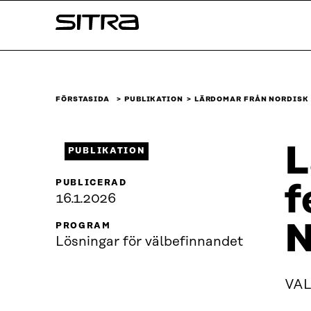
Skip to
Sitra
content
↓
FÖRSTASIDA
PUBLIKATION
LÄRDOMAR FRÅN NORDISK
L
PUBLIKATION
PUBLICERAD
f
16.1.2026
N
PROGRAM
Lösningar för välbefinnandet
VAL