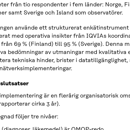
ter från tio respondenter i fem länder: Norge, 
er samt Sverige och Island som observatörer.
ngen använde ett strukturerat enkätinstrument 
rat med operativa insikter från IQVIAs koordi
 från 69 % (Finland) till 95 % (Sverige). Denn
iva bedömningar av utmaningar med kvalitativa e
ra tekniska hinder, brister i datatillgänglighet,
 nätverksimplementeringar.
 slutsatser
plementering är en flerårig organisatorisk omstäl
apporterar cirka 3 år).
nad följer tre nivåer:
1 (diagnoser, läkemedel) är OMOP‑redo