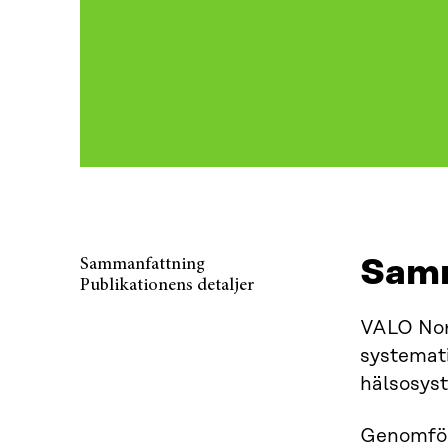
Samm
Sammanfattning
Publikationens detaljer
VALO Nor
systemat
hälsosys
Genomför