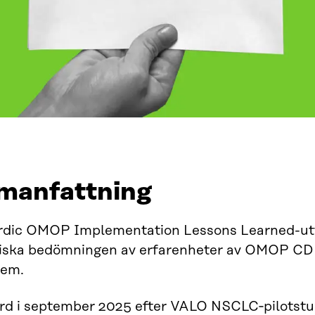
anfattning
dic OMOP Implementation Lessons Learned-utvä
iska bedömningen av erfarenheter av OMOP CDM
tem.
d i september 2025 efter VALO NSCLC‑pilotstud