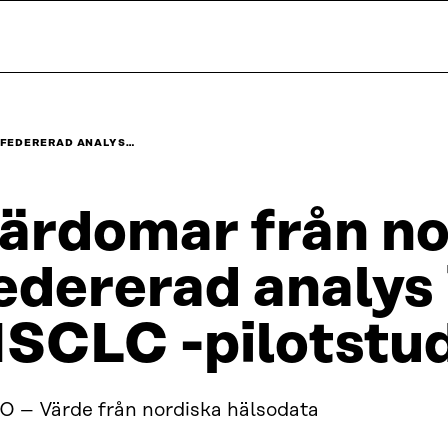
 FEDERERAD ANALYS…
ärdomar från no
edererad analys
SCLC -pilotstu
O – Värde från nordiska hälsodata