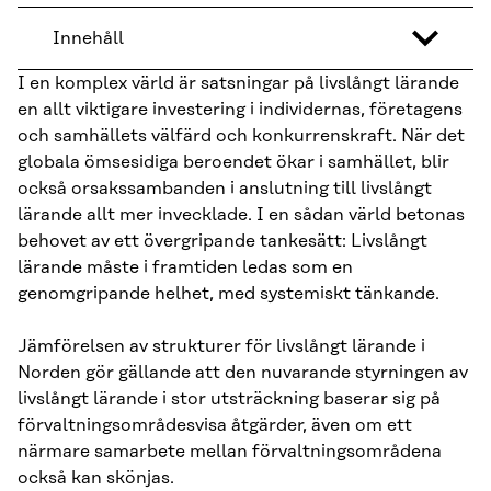
Innehåll
I en komplex värld är satsningar på livslångt lärande
en allt viktigare investe­ring i individernas, företagens
och samhällets välfärd och konkurrenskraft. När det
globala ömsesidiga beroendet ökar i samhället, blir
också orsakssam­banden i anslutning till livslångt
lärande allt mer invecklade. I en sådan värld betonas
behovet av ett övergripande tankesätt: Livslångt
lärande måste i framtiden ledas som en
genomgripande helhet, med systemiskt tänkande.
Jämförelsen av strukturer för livslångt lärande i
Norden gör gällande att den nuvarande styrningen av
livslångt lärande i stor utsträckning baserar sig på
förvaltningsområdesvisa åtgärder, även om ett
närmare samarbete mellan förvaltningsområdena
också kan skönjas.