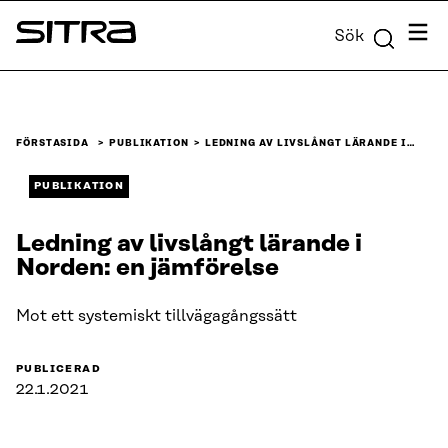
Skip to
Meny
Sök
content
Sitra
↓
FÖRSTASIDA
PUBLIKATION
LEDNING AV LIVSLÅNGT LÄRANDE I…
PUBLIKATION
Ledning av livslångt lärande i
Norden: en jämförelse
Mot ett systemiskt tillvägagångssätt
PUBLICERAD
22.1.2021