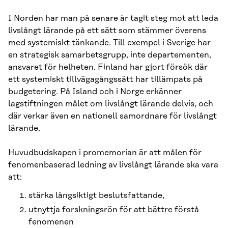
I Norden har man på senare år tagit steg mot att leda
livslångt lärande på ett sätt som stämmer överens
med systemiskt tänkande. Till exempel i Sve­rige har
en strategisk samarbetsgrupp, inte departementen,
ansvaret för helheten. Finland har gjort försök där
ett systemiskt tillvägagångssätt har tillämpats på
budgetering. På Island och i Norge erkänner
lagstiftningen målet om livslångt lärande delvis, och
där verkar även en nationell samord­nare för livslångt
lärande.
Huvudbudskapen i promemorian är att målen för
fenomenbaserad led­ning av livslångt lärande ska vara
att:
stärka långsiktigt beslutsfattande,
utnyttja forskningsrön för att bättre förstå
fenomenen