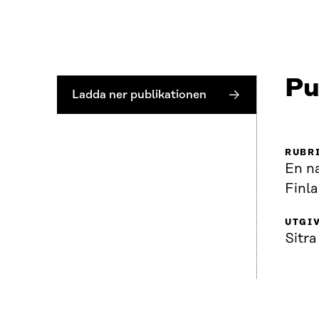
Pu
Ladda ner publikationen
RUBR
En na
Finl
UTGI
Sitra