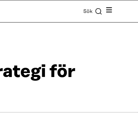
Meny
Sök
ategi för