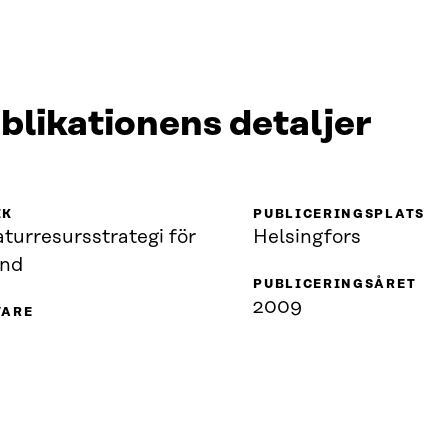
blikationens detaljer
IK
PUBLICERINGSPLATS
turresursstrategi för
Helsingfors
and
PUBLICERINGSÅRET
2009
VARE