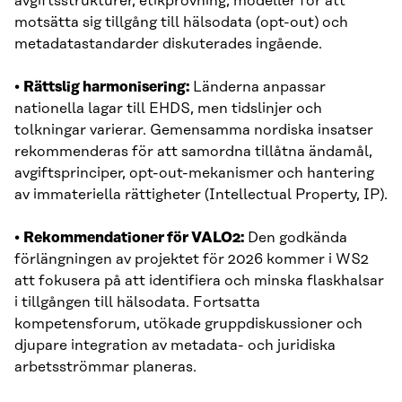
avgiftsstrukturer, etikprövning, modeller för att
motsätta sig tillgång till hälsodata (opt-out) och
metadatastandarder diskuterades ingående.
•
Rättslig harmonisering:
Länderna anpassar
nationella lagar till EHDS, men tidslinjer och
tolkningar varierar. Gemensamma nordiska insatser
rekommenderas för att samordna tillåtna ändamål,
avgiftsprinciper, opt-out-mekanismer och hantering
av immateriella rättigheter (Intellectual Property, IP).
•
Rekommendationer för VALO2:
Den godkända
förlängningen av projektet för 2026 kommer i WS2
att fokusera på att identifiera och minska flaskhalsar
i tillgången till hälsodata. Fortsatta
kompetensforum, utökade gruppdiskussioner och
djupare integration av metadata- och juridiska
arbetsströmmar planeras.