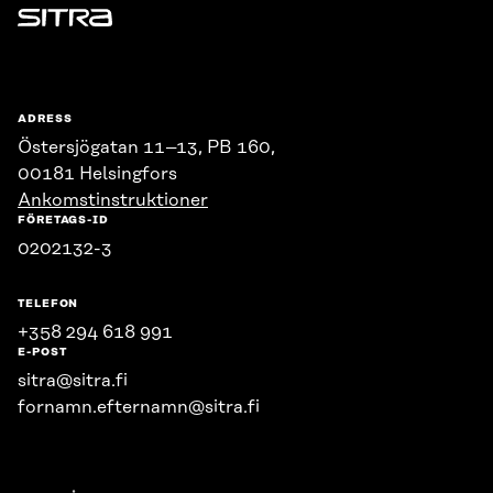
Sitra
ADRESS
Östersjögatan 11–13, PB 160,
00181 Helsingfors
Ankomstinstruktioner
FÖRETAGS-ID
0202132-3
TELEFON
+358 294 618 991
E-POST
sitra@sitra.fi
fornamn.efternamn@sitra.fi