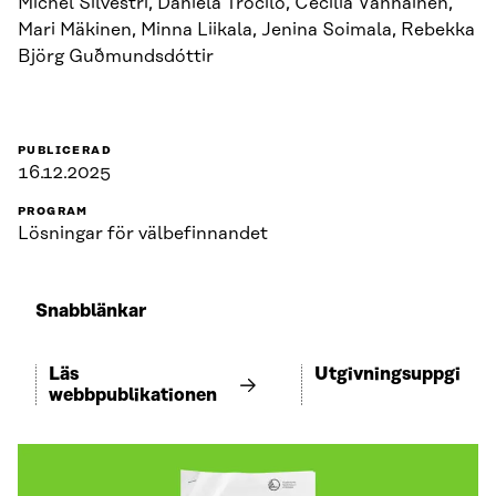
Michel Silvestri, Daniela Trocilo, Cecilia Vanhainen,
Mari Mäkinen, Minna Liikala, Jenina Soimala, Rebekka
Björg Guðmundsdóttir
PUBLICERAD
16.12.2025
PROGRAM
Lösningar för välbefinnandet
Snabblänkar
Läs
Utgivningsuppgifter
webbpublikationen