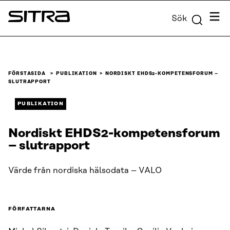
Skip to
Meny
Sök
content
Sitra
↓
FÖRSTASIDA
PUBLIKATION
NORDISKT EHDS2-KOMPETENSFORUM –
SLUTRAPPORT
PUBLIKATION
Nordiskt EHDS2-kompetensforum
– slutrapport
Värde från nordiska hälsodata – VALO
FÖRFATTARNA