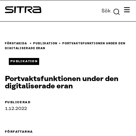
Skip to
Meny
Sök
content
Sitra
↓
FÖRSTASIDA
PUBLIKATION
PORTVAKTSFUNKTIONEN UNDER DEN
DIGITALISERADE ERAN
PUBLIKATION
Portvaktsfunktionen under den
digitaliserade eran
PUBLICERAD
1.12.2022
FÖRFATTARNA