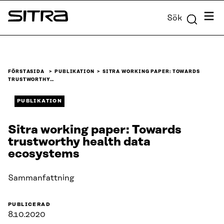
Skip to
Meny
Sök
content
Sitra
↓
FÖRSTASIDA
PUBLIKATION
SITRA WORKING PAPER: TOWARDS
TRUSTWORTHY…
PUBLIKATION
Sitra working paper: Towards
trustworthy health data
ecosystems
Sammanfattning
PUBLICERAD
8.10.2020