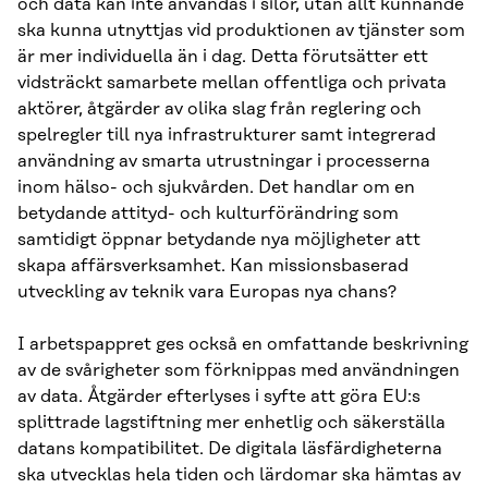
och data kan inte användas i silor, utan allt kunnande
ska kunna utnyttjas vid produktionen av tjänster som
är mer individuella än i dag. Detta förutsätter ett
vidsträckt samarbete mellan offentliga och privata
aktörer, åtgärder av olika slag från reglering och
spelregler till nya infrastrukturer samt integrerad
användning av smarta utrustningar i processerna
inom hälso- och sjukvården. Det handlar om en
betydande attityd- och kulturförändring som
samtidigt öppnar betydande nya möjligheter att
skapa affärsverksamhet. Kan missionsbaserad
utveckling av teknik vara Europas nya chans?
I arbetspappret ges också en omfattande beskrivning
av de svårigheter som förknippas med användningen
av data. Åtgärder efterlyses i syfte att göra EU:s
splittrade lagstiftning mer enhetlig och säkerställa
datans kompatibilitet. De digitala läsfärdigheterna
ska utvecklas hela tiden och lärdomar ska hämtas av