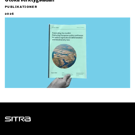
Utöka verktygslådan
PUBLIKATIONER
2026
Sitra