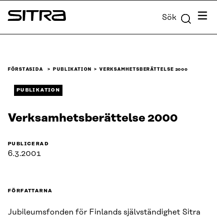
Skip to
Meny
Sök
content
Sitra
↓
FÖRSTASIDA
PUBLIKATION
VERKSAMHETS­BERÄTTELSE 2000
PUBLIKATION
Verksamhets­berättelse 2000
PUBLICERAD
6.3.2001
FÖRFATTARNA
Jubileumsfonden för Finlands självständighet Sitra