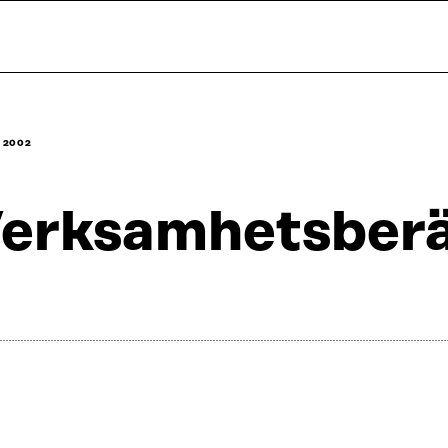
 2002
erksamhets­berä