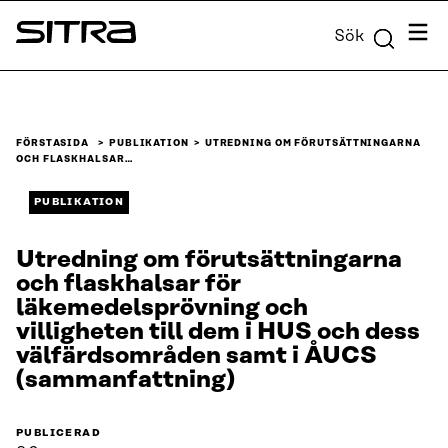
Skip to
Meny
Sök
content
Sitra
↓
FÖRSTASIDA
PUBLIKATION
UTREDNING OM FÖRUTSÄTTNINGARNA
OCH FLASKHALSAR…
PUBLIKATION
Utredning om förutsättningarna
och flaskhalsar för
läkemedelsprövning och
villigheten till dem i HUS och dess
välfärdsområden samt i ÅUCS
(sammanfattning)
PUBLICERAD