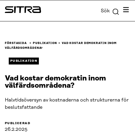
Skip to
Meny
Sök
content
Sitra
↓
FÖRSTASIDA
PUBLIKATION
VAD KOSTAR DEMOKRATIN INOM
VÄLFÄRDSOMRÅDENA?
PUBLIKATION
Vad kostar demokratin inom
välfärdsområdena?
Halvtidsöversyn av kostnaderna och strukturerna för
beslutsfattande
PUBLICERAD
26.2.2025