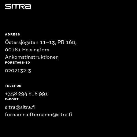
Sitra
ADRESS
Östersjögatan 11–13, PB 160,
00181 Helsingfors
Ankomstinstruktioner
FÖRETAGS-ID
0202132-3
TELEFON
+358 294 618 991
E-POST
sitra@sitra.fi
fornamn.efternamn@sitra.fi