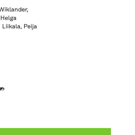
Wiklander,
 Helga
Liikala, Peija
r