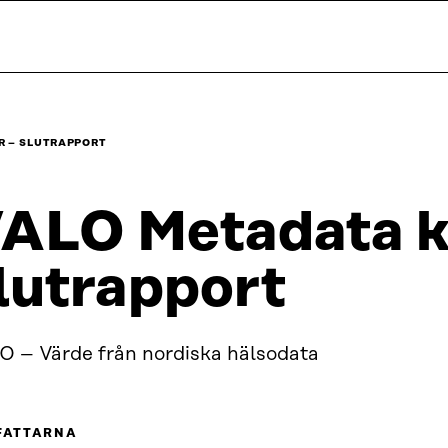
R – SLUTRAPPORT
ALO Metadata k
lutrapport
O – Värde från nordiska hälsodata
FATTARNA