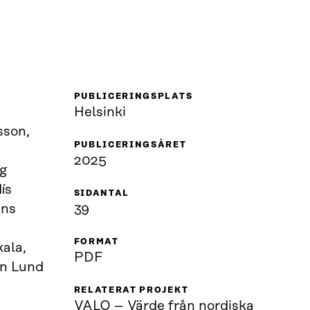
PUBLICERINGSPLATS
n
Helsinki
sson,
PUBLICERINGSÅRET
a
2025
rg
ís
SIDANTAL
ans
39
FORMAT
kala,
PDF
in Lund
RELATERAT PROJEKT
VALO – Värde från nordiska