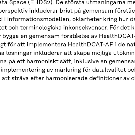
ata Space (EHDS2). De största utmaningarna m
perspektiv inkluderar brist på gemensam förstå
ki i informationsmodellen, oklarheter kring hur d
et och terminologiska inkonsekvenser. För det
er bygga en gemensam förståelse av HealthDCAT
gt för att implementera HealthDCAT-AP i de nat
a lösningar inkluderar att skapa möjliga utökni
na på ett harmoniskt sätt, inklusive en gemensa
, implementering av märkning för datakvalitet o
 att sträva efter harmoniserade definitioner av d