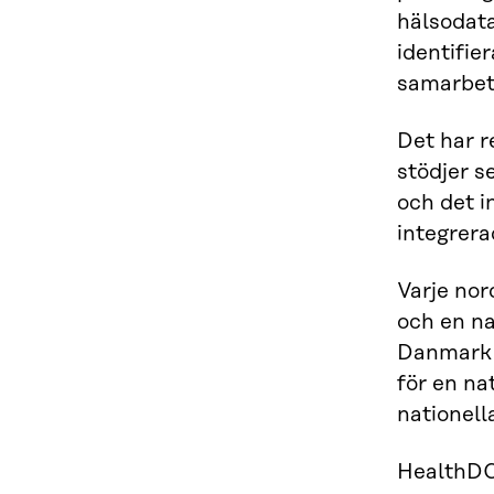
hälsodat
identifie
samarbet
Det har r
stödjer s
och det i
integrera
Varje nor
och en na
Danmark u
för en na
nationell
HealthDC