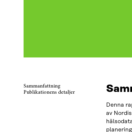
Samm
Sammanfattning
Publikationens detaljer
Denna rap
av Nordis
hälsodata
planerin