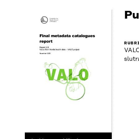
Pu
RUBR
VALO
slut