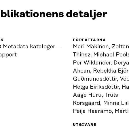
blikationens detaljer
IK
FÖRFATTARNA
 Metadata kataloger –
Mari Mäkinen, Zolta
rapport
Thinsz, Michael Peol
Per Wiklander, Dery
Akcan, Rebekka Bjö
Guðmundsdóttir, Véd
Helga Eiríksdóttir, H
Aage Huru, Truls
Korsgaard, Minna Lii
Peija Haaramo, Mart
UTGIVARE