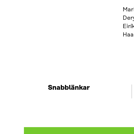
Mar
Der
Eirí
Haa
Snabblänkar