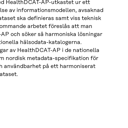
ed HealthDCAT-AP-utkastet ur ett
else av informationsmodellen, avsaknad
ataset ska definieras samt viss teknisk
 kommande arbetet föreslås att man
-AP och söker så harmoniska lösningar
ionella hälsodata-katalogerna.
ngar av HealthDCAT-AP i de nationella
m nordisk metadata-specifikation för
ch användbarhet på ett harmoniserat
ataset.