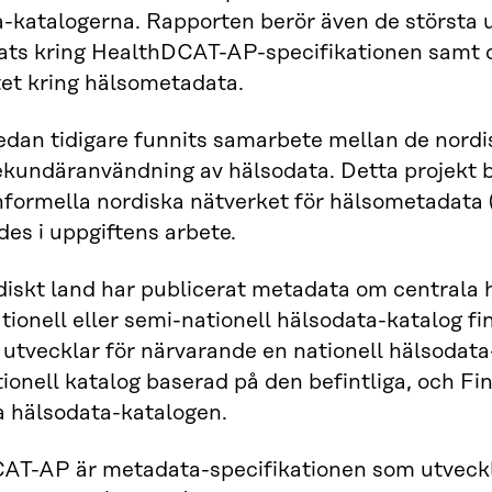
a-katalogerna. Rapporten berör även de största
rats kring HealthDCAT-AP-specifikationen samt 
et kring hälsometadata.
edan tidigare funnits samarbete mellan de nord
ekundäranvändning av hälsodata. Detta projekt by
nformella nordiska nätverket för hälsometadata
des i uppgiftens arbete.
diskt land har publicerat metadata om centrala h
tionell eller semi-nationell hälsodata-katalog fi
tvecklar för närvarande en nationell hälsodata-
tionell katalog baserad på den befintliga, och Fi
a hälsodata-katalogen.
AT-AP är metadata-specifikationen som utveck