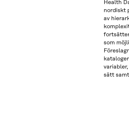
Health D
nordiskt 
av hierar
komplexit
fortsätt
som möjli
Föreslagn
kataloger
variabler
sätt samt