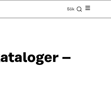
Meny
Sök
ataloger –