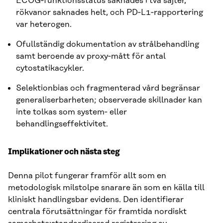
ECOG‑funktionsstatus saknades i två sajter,
rökvanor saknades helt, och PD‑L1‑rapportering
var heterogen.
Ofullständig dokumentation av strålbehandling
samt beroende av proxy‑mått för antal
cytostatikacykler.
Selektionbias och fragmenterad vård begränsar
generaliserbarheten; observerade skillnader kan
inte tolkas som system‑ eller
behandlingseffektivitet.
Implikationer och nästa steg
Denna pilot fungerar framför allt som en
metodologisk milstolpe snarare än som en källa till
kliniskt handlingsbar evidens. Den identifierar
centrala förutsättningar för framtida nordiskt