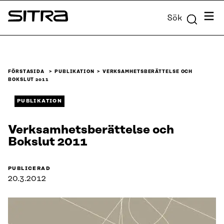
Skip to
Meny
Sök
content
Sitra
↓
FÖRSTASIDA
PUBLIKATION
VERKSAMHETS­BERÄTTELSE OCH
BOKSLUT 2011
PUBLIKATION
Verksamhets­berättelse och
Bokslut 2011
PUBLICERAD
20.3.2012