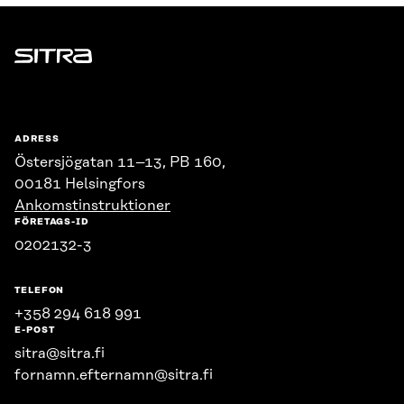
Sitra
ADRESS
Östersjögatan 11–13, PB 160,
00181 Helsingfors
Ankomstinstruktioner
FÖRETAGS-ID
0202132-3
TELEFON
+358 294 618 991
E-POST
sitra@sitra.fi
fornamn.efternamn@sitra.fi