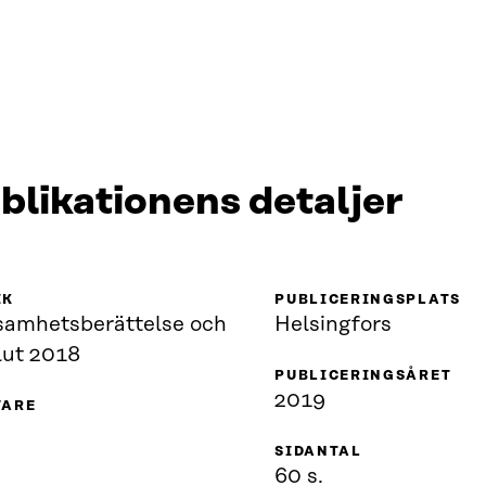
blikationens detaljer
IK
PUBLICERINGSPLATS
samhetsberättelse och
Helsingfors
lut 2018
PUBLICERINGSÅRET
2019
VARE
SIDANTAL
60 s.