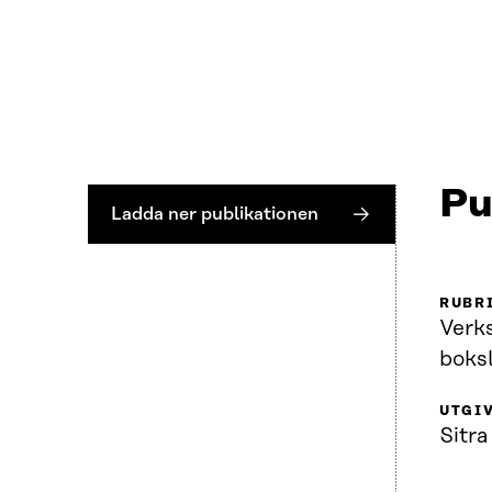
Pu
Ladda ner publikationen
RUBR
Verk
boks
UTGI
Sitra