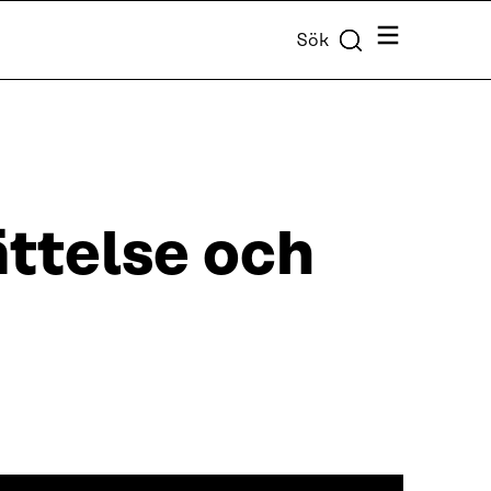
Meny
Sök
ttelse och